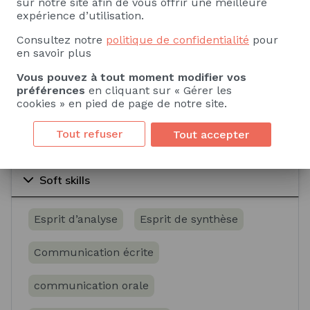
sur notre site afin de vous offrir une meilleure
Savoir
Savoir-faire
expérience d’utilisation.
Consultez notre
politique de confidentialité
pour
Sciences de l'eau
Océanologie
en savoir plus
Vous pouvez à tout moment modifier vos
Aérologie
Climatologie
Géotechnique
préférences
en cliquant sur « Gérer les
cookies » en pied de page de notre site.
Voir plus
Tout refuser
Tout accepter
Soft skills
Esprit d’analyse
Esprit de synthèse
Communication écrite
communication orale