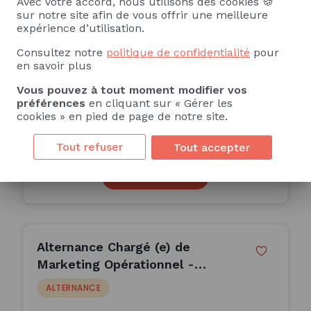
Avec votre accord, nous utilisons des cookies 🍪
Business developer innovation
sur notre site afin de vous offrir une meilleure
Europe (H/F)
expérience d’utilisation.
ALTERNANCE
Consultez notre
politique de confidentialité
pour
en savoir plus
Université de Reims Champagne Ardenne
Vous pouvez à tout moment modifier vos
Reims (51)
préférences
en cliquant sur « Gérer les
cookies » en pied de page de notre site.
36 Mois
Publiée le 21/07/2026
Tout refuser
Tout accepter
Consulter l'offre
Alternance Chargé (e) de
Marketing Opérationnel -
Nantes (F/H) (H/F)
ALTERNANCE