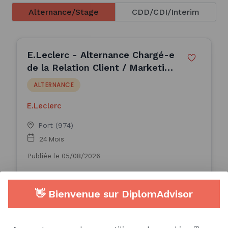
Alternance/Stage
CDD/CDI/Interim
E.Leclerc - Alternance Chargé-e
de la Relation Client / Marketing
- H/F
ALTERNANCE
E.Leclerc
Port (974)
24 Mois
Publiée le 05/08/2026
Consulter l'offre
👋 Bienvenue sur DiplomAdvisor