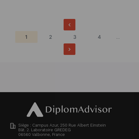
1
2
3
4
...
Siège : Campus Azur, 250 Rue Albert Einstein
Bât. 2. Laboratoire GREDEG
06560
Valbonne, France