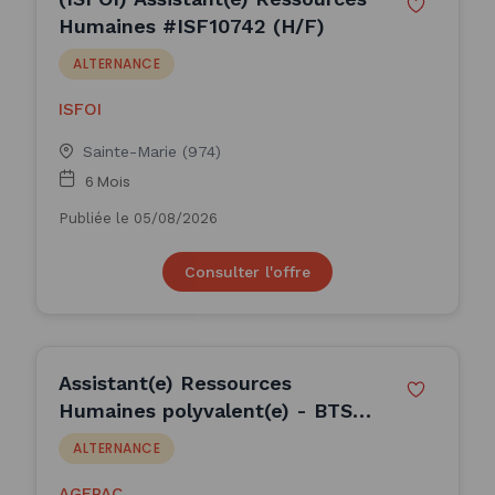
Humaines #ISF10742 (H/F)
ALTERNANCE
ISFOI
Sainte-Marie (974)
6 Mois
Publiée le 05/08/2026
Consulter l'offre
Assistant(e) Ressources
Humaines polyvalent(e) - BTS
GPME en Alternance dans un
ALTERNANCE
cabinet de con (H/F)
AGEPAC