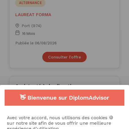
ALTERNANCE
LAUREAT FORMA
Port (974)
16 Mois
Publiée le 06/08/2026
Consulter l'offre
Assistant(e) de direction
#lau14166 (H/F)
👋 Bienvenue sur DiplomAdvisor
ALTERNANCE
LAUREAT FORMA
Avec votre accord, nous utilisons des cookies 🍪
sur notre site afin de vous offrir une meilleure
Saint-Paul (974)
expérience d’utilisation.