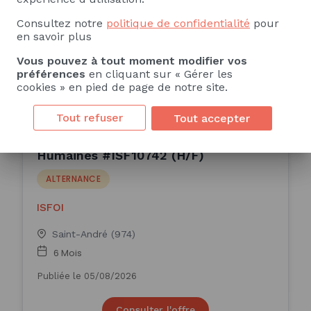
16 Mois
Consultez notre
politique de confidentialité
pour
Publiée le 05/08/2026
en savoir plus
Vous pouvez à tout moment modifier vos
Consulter l'offre
préférences
en cliquant sur « Gérer les
cookies » en pied de page de notre site.
Tout refuser
Tout accepter
(ISFOI) Assistant(e) Ressources
Humaines #ISF10742 (H/F)
ALTERNANCE
ISFOI
Saint-André (974)
6 Mois
Publiée le 05/08/2026
Consulter l'offre