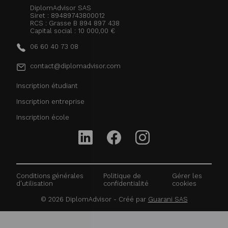
DiplomAdvisor SAS
Siret : 89489743800012
RCS : Grasse B 894 897 438
Capital social : 10 000,00 €
06 60 40 73 08
contact@diplomadvisor.com
Inscription étudiant
Inscription entreprise
Inscription école
Conditions générales
Politique de
Gérer les
d'utilisation
confidentialité
cookies
©
2026
DiplomAdvisor - Créé par
Guarani SAS