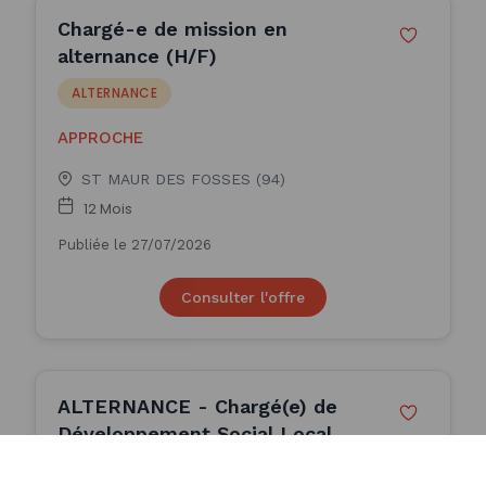
Chargé-e de mission en
alternance (H/F)
ALTERNANCE
APPROCHE
ST MAUR DES FOSSES (94)
12 Mois
Publiée le 27/07/2026
Consulter l'offre
ALTERNANCE - Chargé(e) de
Développement Social Local
(H/F)
ALTERNANCE