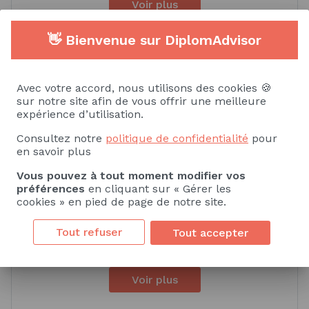
Voir plus
👋 Bienvenue sur DiplomAdvisor
Compétences spécifiques
Avec votre accord, nous utilisons des cookies 🍪
sur notre site afin de vous offrir une meilleure
Savoir
Savoir-faire
expérience d’utilisation.
Consultez notre
politique de confidentialité
pour
Marketing / Mercatique
Communication
en savoir plus
Vous pouvez à tout moment modifier vos
Politiques publiques
préférences
en cliquant sur « Gérer les
cookies » en pied de page de notre site.
Pilotage des politiques publiques
Tout refuser
Tout accepter
Communication digitale
Voir plus