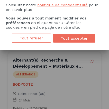
Consultez notre
politique de confidentialité
pour
RENAISON (42)
en savoir plus
12 Mois
Vous pouvez à tout moment modifier vos
préférences
en cliquant sur « Gérer les
Publiée le 23/06/2026
cookies » en pied de page de notre site.
Consulter l'offre
Tout refuser
Tout accepter
Alternant(e) Recherche &
Développement – Matériaux et
Métallurgie (H/F)
ALTERNANCE
BODYCOTE
Saint-Priest (69)
24 Mois
Publiée le 17/06/2026