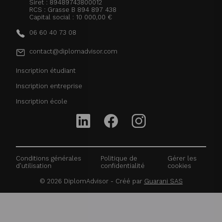
Siret : 89489743800012
RCS : Grasse B 894 897 438
Capital social : 10 000,00 €
06 60 40 73 08
contact@diplomadvisor.com
Inscription étudiant
Inscription entreprise
Inscription école
Conditions générales
Politique de
Gérer les
d'utilisation
confidentialité
cookies
©
2026
DiplomAdvisor - Créé par
Guarani SAS