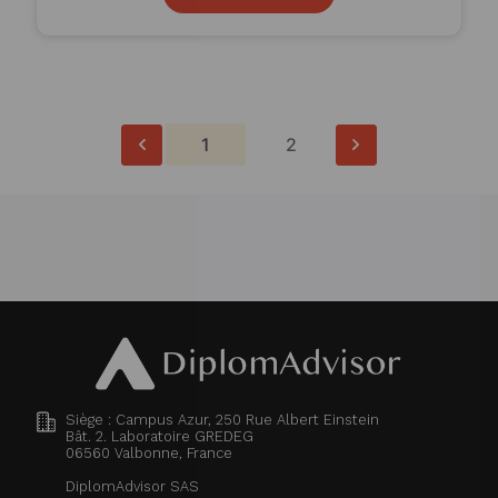
1
2
Siège : Campus Azur, 250 Rue Albert Einstein
Bât. 2. Laboratoire GREDEG
06560
Valbonne, France
DiplomAdvisor SAS