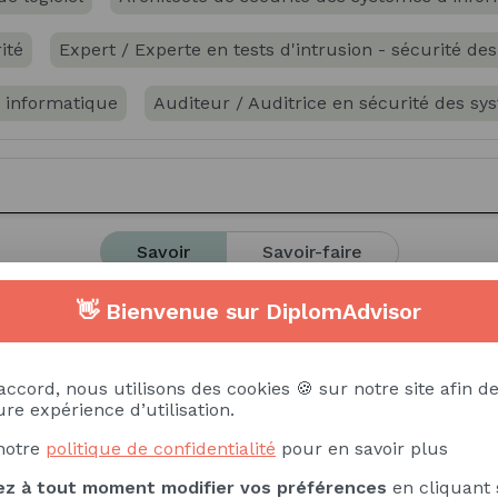
ité
Expert / Experte en tests d'intrusion - sécurité de
é informatique
Auditeur / Auditrice en sécurité des sy
ltante fonctionnelle des systèmes d'information
es systèmes d'information
Savoir
Savoir-faire
 d'analyse (systémique, fonctionnelle, de risques, ...)
👋 Bienvenue sur DiplomAdvisor
tion
Principes d'intégration de matériels et de logiciels
accord, nous utilisons des cookies 🍪 sur notre site afin de
re expérience d’utilisation.
ue et Télécoms
Modélisation informatique
Droit du
notre
politique de confidentialité
pour en savoir plus
é numérique
Règles de sécurité
Urbanisation des sy
z à tout moment modifier vos préférences
en cliquant 