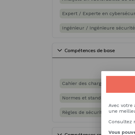
Expert / Experte en cybersécur
Ingénieur / Ingénieure sécurit
Consultant fonctionnel / Consu
Compétences de base
Expert / Experte en sécurité d
Cahier des charges
Méthodes
Normes et standards d'exploita
Avec votre 
une meilleu
Règles de sécurité Informatiq
Consultez 
Technologies de l'accessibilit
Vous pouve
Compétences spécifiques