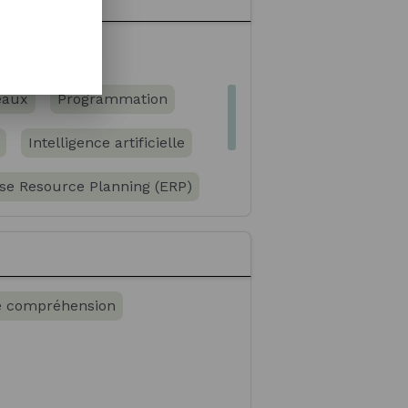
rangère - Anglais
eaux
Programmation
Intelligence artificielle
rise Resource Planning (ERP)
 des risques (Risk Management)
e compréhension