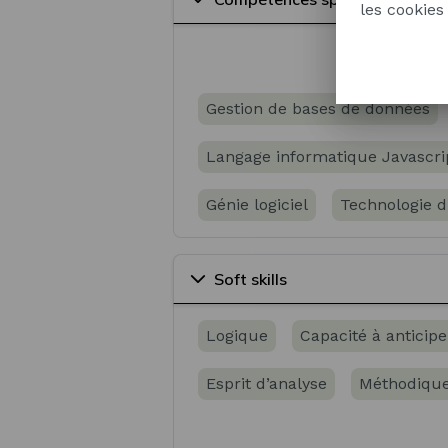
les cookies
Évaluation de risques sécurité
Gestion de bases de données
Langage informatique Javascri
Génie logiciel
Technologie d
Réseaux informatiques et télé
Soft skills
Analyse d'incidents
Logique
Capacité à anticipe
Esprit d’analyse
Méthodiqu