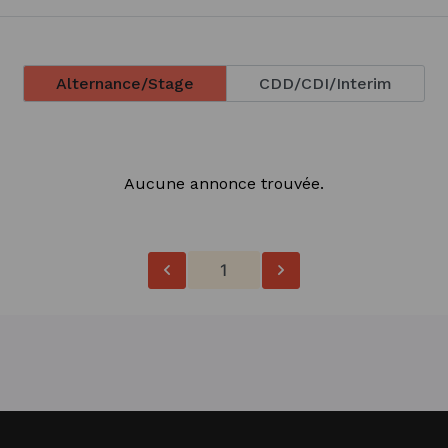
Alternance/Stage
CDD/CDI/Interim
Aucune annonce trouvée.
1