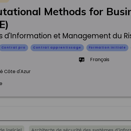
tational Methods for Bus
E)
 d'Information et Management du Ris
Contrat pro
Contrat apprentissage
Formation initiale
Français
té Côte d'Azur
e
e logiciel
Architecte de sécurité des systèmes d'info