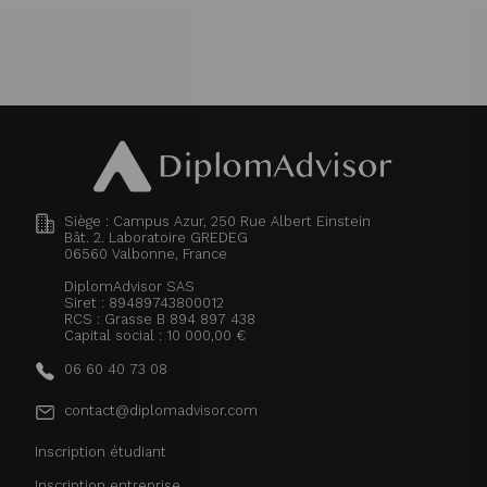
Siège : Campus Azur, 250 Rue Albert Einstein
Bât. 2. Laboratoire GREDEG
06560
Valbonne, France
DiplomAdvisor SAS
Siret : 89489743800012
RCS : Grasse B 894 897 438
Capital social : 10 000,00 €
06 60 40 73 08
contact@diplomadvisor.com
Inscription étudiant
Inscription entreprise