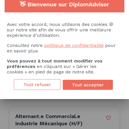
👋 Bienvenue sur DiplomAdvisor
Ingénieur / Ingénieure d'affaires
en industrie (H/F)
Avec votre accord, nous utilisons des cookies 🍪
sur notre site afin de vous offrir une meilleure
ALTERNANCE
expérience d’utilisation.
Consultez notre
politique de confidentialité
pour
en savoir plus
Paris 9e Arrondissement (75)
Vous pouvez à tout moment modifier vos
12 Mois
préférences
en cliquant sur « Gérer les
cookies » en pied de page de notre site.
Publiée le 07/07/2026
Tout refuser
Tout accepter
Consulter l'offre
Alternant.e Commercial.e
industrie Mécanique (H/F)