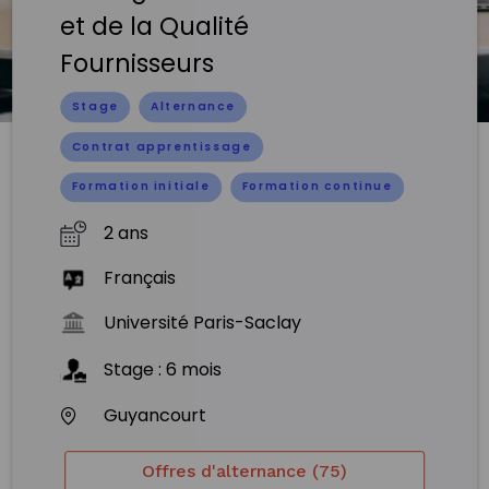
et de la Qualité
Fournisseurs
Stage
Alternance
Contrat apprentissage
Formation initiale
Formation continue
2 ans
Français
Université Paris-Saclay
Stage
:
6
mois
Guyancourt
Offres d'alternance (75)