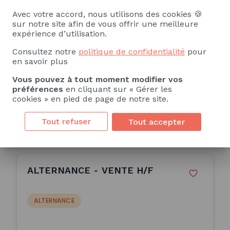
H/F (H/F)
Avec votre accord, nous utilisons des cookies 🍪
ALTERNANCE
sur notre site afin de vous offrir une meilleure
expérience d’utilisation.
COMPAGNIE DE SAINT-GOBAIN
Consultez notre
politique de confidentialité
pour
en savoir plus
Sully-sur-Loire (45)
24 Mois
Vous pouvez à tout moment modifier vos
préférences
en cliquant sur « Gérer les
Publiée le 16/07/2026
cookies » en pied de page de notre site.
Consulter l'offre
Tout refuser
Tout accepter
ALTERNANCE - VENTE H/F
ALTERNANCE