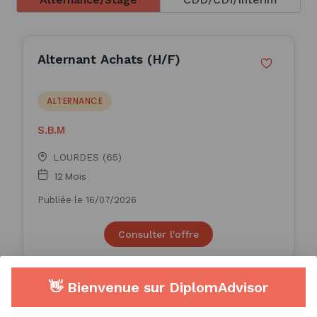
Alternant Achats (H/F)
ALTERNANCE
S.B.M
LOURDES (65)
12 Mois
Publiée le 16/07/2026
Consulter l'offre
👋 Bienvenue sur DiplomAdvisor
Apprenti(e) Gestionnaire Achats