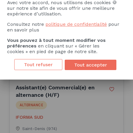
ALTERNANCE
Avec votre accord, nous utilisons des cookies 🍪
sur notre site afin de vous offrir une meilleure
expérience d’utilisation.
IFORMA SUD
Consultez notre
politique de confidentialité
pour
Saint-Pierre (974)
en savoir plus
13 Mois
Vous pouvez à tout moment modifier vos
Publiée le 04/08/2026
préférences
en cliquant sur « Gérer les
cookies » en pied de page de notre site.
Consulter l'offre
Tout refuser
Tout accepter
Assistant(e) Commercial(e) en
alternance (H/F)
ALTERNANCE
IFORMA SUD
Saint-Denis (974)