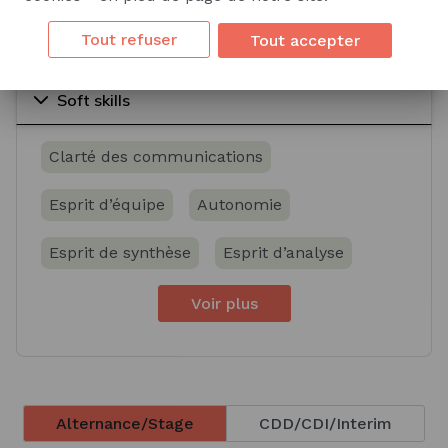
Voir plus
Tout refuser
Tout accepter
Soft skills
Clarté des communications
Esprit d’équipe
Autonomie
Esprit de synthèse
Esprit d’analyse
Voir plus
Alternance/Stage
CDD/CDI/Interim