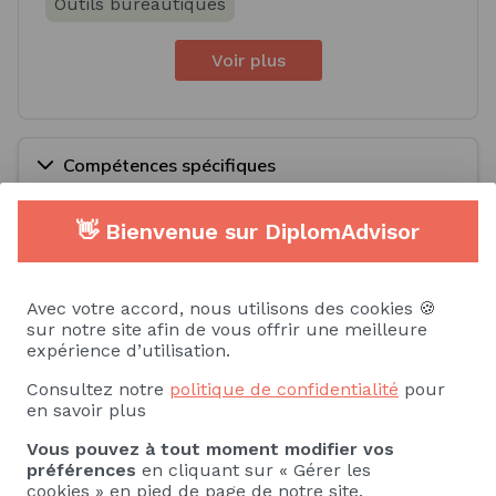
Outils bureautiques
Voir plus
Compétences spécifiques
👋 Bienvenue sur DiplomAdvisor
Savoir
Savoir-faire
Langue étrangère - Italien
Littérature
Avec votre accord, nous utilisons des cookies 🍪
sur notre site afin de vous offrir une meilleure
Histoire
expérience d’utilisation.
Consultez notre
politique de confidentialité
pour
Culture générale/ Domaine culturel
en savoir plus
Culture artistique
Vous pouvez à tout moment modifier vos
préférences
en cliquant sur « Gérer les
cookies » en pied de page de notre site.