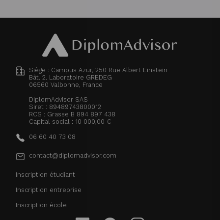
Siège : Campus Azur, 250 Rue Albert Einstein
Bât. 2. Laboratoire GREDEG
06560
Valbonne, France
DiplomAdvisor SAS
Siret : 89489743800012
RCS : Grasse B 894 897 438
Capital social : 10 000,00 €
06 60 40 73 08
contact@diplomadvisor.com
Inscription étudiant
Inscription entreprise
Inscription école