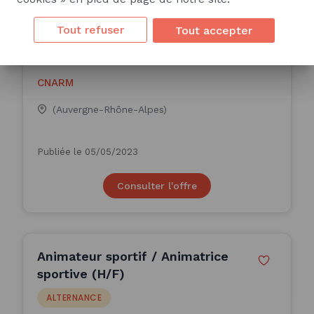
Animateur sportif / Animatrice
sportive
Tout refuser
Tout accepter
ALTERNANCE
CNARM
(Auvergne-Rhône-Alpes)
Publiée le 05/05/2023
Consulter l'offre
Animateur sportif / Animatrice
sportive (H/F)
ALTERNANCE