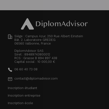
Siège : Campus Azur, 250 Rue Albert Einstein
Bât. 2. Laboratoire GREDEG
06560
Valbonne, France
DiplomAdvisor SAS
Siret : 89489743800012
RCS : Grasse B 894 897 438
Capital social : 10 000,00 €
06 60 40 73 08
contact@diplomadvisor.com
Inscription étudiant
Inscription entreprise
Inscription école