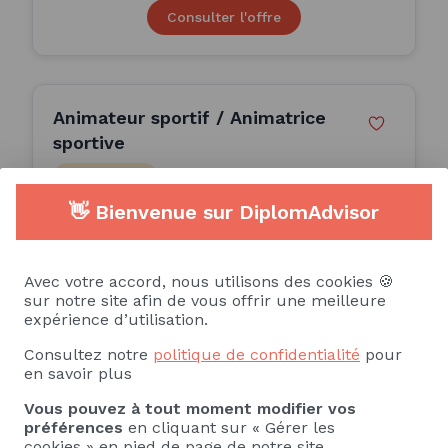
Consulter l'offre
Animateur sportif / Animatrice
sportive
ALTERNANCE
👋 Bienvenue sur DiplomAdvisor
CTE NAT ACCUEIL ACTIONS REUN EN MOBILI
(Auvergne-Rhône-Alpes)
Avec votre accord, nous utilisons des cookies 🍪
sur notre site afin de vous offrir une meilleure
Publiée le 05/05/2023
expérience d’utilisation.
Consultez notre
politique de confidentialité
pour
Consulter l'offre
en savoir plus
Vous pouvez à tout moment modifier vos
préférences
en cliquant sur « Gérer les
cookies » en pied de page de notre site.