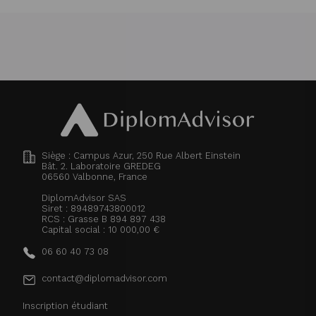
Siège : Campus Azur, 250 Rue Albert Einstein
Bât. 2. Laboratoire GREDEG
06560
Valbonne, France
DiplomAdvisor SAS
Siret : 89489743800012
RCS : Grasse B 894 897 438
Capital social : 10 000,00 €
06 60 40 73 08
contact@diplomadvisor.com
Inscription étudiant