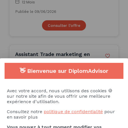
12 Mois
Publiée le 09/06/2026
Consulter l'offre
Assistant Trade marketing en
alternance (H/F)
👋 Bienvenue sur DiplomAdvisor
ALTERNANCE
Avec votre accord, nous utilisons des cookies 🍪
(Île-de-France)
sur notre site afin de vous offrir une meilleure
expérience d’utilisation.
24 Mois
Consultez notre
politique de confidentialité
pour
Publiée le 06/06/2026
en savoir plus
Consulter l'offre
Vous pouvez à tout moment modifier vos