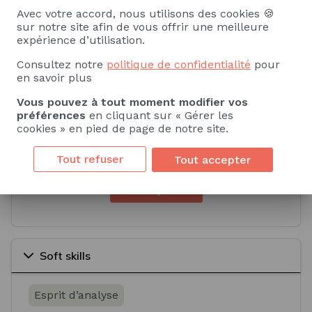
Avec votre accord, nous utilisons des cookies 🍪
Savoir
Savoir-faire
sur notre site afin de vous offrir une meilleure
expérience d’utilisation.
Sociologie du travail
Gestion d'entreprise
Consultez notre
politique de confidentialité
pour
en savoir plus
Réglementation du contentieux
Vous pouvez à tout moment modifier vos
préférences
en cliquant sur « Gérer les
Gestion juridique des contentieux
cookies » en pied de page de notre site.
Gestion administrative des contrats de travail
Tout refuser
Tout accepter
Voir plus
Soft skills
Esprit d’analyse