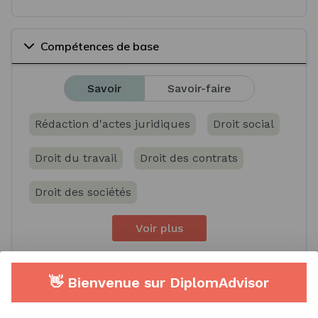
Compétences de base
Savoir
Savoir-faire
Rédaction d'actes juridiques
Droit social
Droit du travail
Droit des contrats
Droit des sociétés
Voir plus
👋 Bienvenue sur DiplomAdvisor
Compétences spécifiques