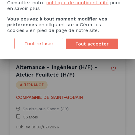
Consultez notre
politique de confidentialité
pour
Morangis (91)
en savoir plus
24 Mois
Vous pouvez à tout moment modifier vos
Publiée le 06/07/2026
préférences
en cliquant sur « Gérer les
cookies » en pied de page de notre site.
Consulter l'offre
Tout refuser
Tout accepter
Alternance - Ingénieur (H/F) -
Atelier Feuilleté (H/F)
ALTERNANCE
COMPAGNIE DE SAINT-GOBAIN
Salaise-sur-Sanne (38)
36 Mois
Publiée le 03/07/2026