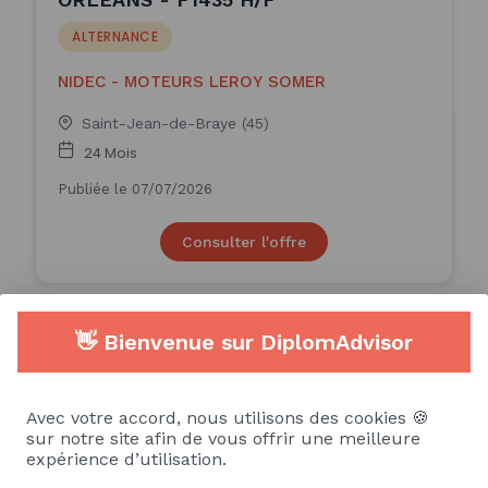
ALTERNANCE
NIDEC - MOTEURS LEROY SOMER
Saint-Jean-de-Braye (45)
24 Mois
Publiée le 07/07/2026
Consulter l'offre
👋 Bienvenue sur DiplomAdvisor
Alternant GMAO (F/H)
ALTERNANCE
Avec votre accord, nous utilisons des cookies 🍪
sur notre site afin de vous offrir une meilleure
expérience d’utilisation.
Luna Food