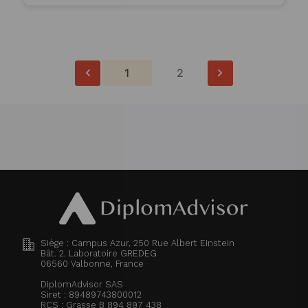
1
2
Siège : Campus Azur, 250 Rue Albert Einstein
Bât. 2. Laboratoire GREDEG
06560
Valbonne, France
DiplomAdvisor SAS
Siret : 89489743800012
RCS : Grasse B 894 897 438