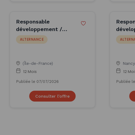
Responsable
Respon
développement /
dévelo
Business Developer
Busine
ALTERNANCE
ALTERN
(H/F)
(H/F)
(Île-de-France)
Nancy
12 Mois
12 Moi
Publiée le 07/07/2026
Publiée l
Consulter l'offre