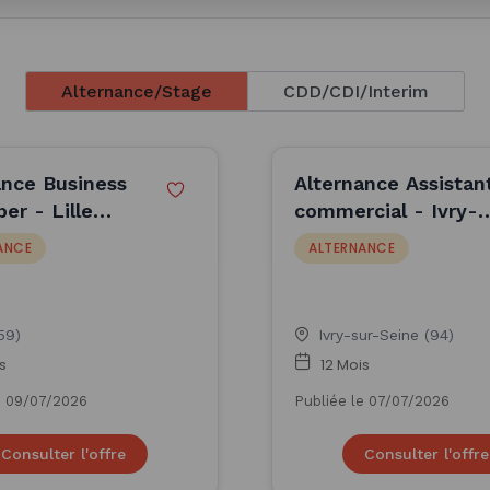
Alternance/Stage
CDD/CDI/Interim
ance Business
Alternance Assistan
er - Lille
commercial - Ivry-
(H/F)
sur-Seine (F/H) (H/
ANCE
ALTERNANCE
(59)
Ivry-sur-Seine (94)
s
12 Mois
e 09/07/2026
Publiée le 07/07/2026
Consulter l'offre
Consulter l'offre