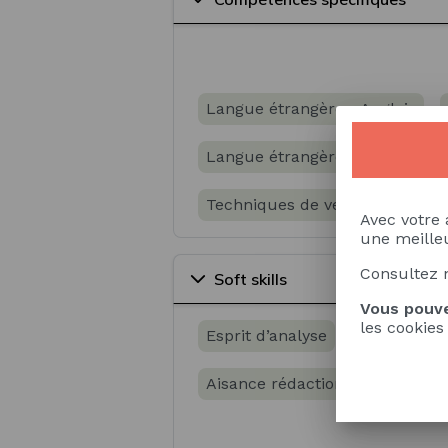
Réglementation du commerce int
Langue étrangère - Anglais
Langue étrangère - Russe
G
Techniques de vente et négocia
Avec votre 
une meilleu
Marketing international
Ges
Consultez 
Soft skills
Vous pouve
les cookies
Esprit d’analyse
Aptitude à 
Aisance rédactionnelle
Cont