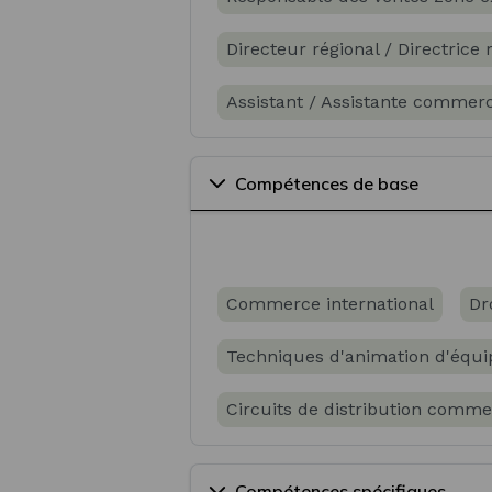
Directeur régional / Directrice
Assistant / Assistante commerc
Directeur commercial internati
Compétences de base
Acheteur international / Achet
Responsable commercial intern
Commerce international
Dr
Attaché commercial / Attachée
Techniques d'animation d'équi
Responsable développement / 
Circuits de distribution comme
Gestion des Ressources Humai
Compétences spécifiques