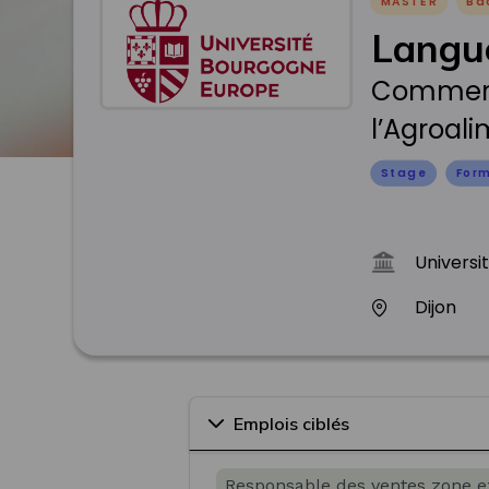
MASTER
Ba
Langu
Commerce
l’Agroali
Stage
Form
Universi
Dijon
Emplois ciblés
Responsable des ventes zone e