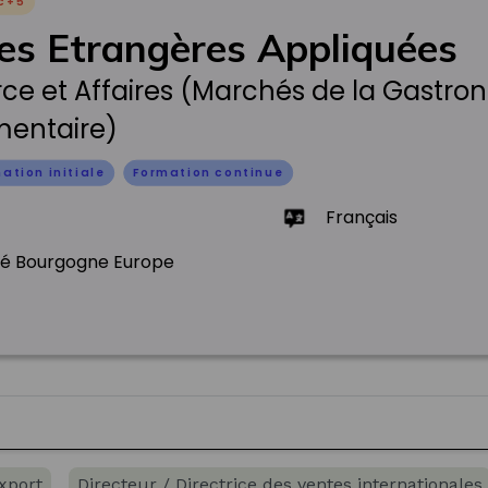
c+5
es Etrangères Appliquées
 et Affaires (Marchés de la Gastron
mentaire)
ation initiale
Formation continue
Français
té Bourgogne Europe
xport
Directeur / Directrice des ventes internationales