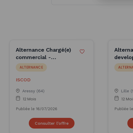
Alternance Chargé(e)
Altern
commercial -
develop
Business developer -
(F/H) 
ALTERNANCE
ALTERN
Idron (H/F)
ISCOD
Aressy (64)
Lille 
12 Mois
12 Moi
Publiée le 16/07/2026
Publiée l
Consulter l'offre