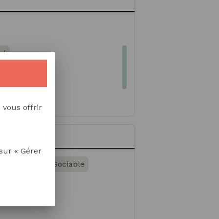
ormatique de gestion
ol
sionnelle
culturelle
 vous offrir
sur « Gérer
e synthèse
Sociable