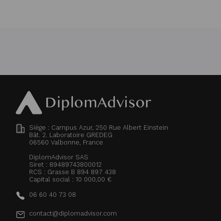
Siège : Campus Azur, 250 Rue Albert Einstein
Bât. 2. Laboratoire GREDEG
06560
Valbonne, France
DiplomAdvisor SAS
Siret : 89489743800012
RCS : Grasse B 894 897 438
Capital social : 10 000,00 €
06 60 40 73 08
contact@diplomadvisor.com