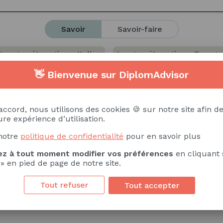
ernational (Incoterms, ...)
Analyse financière
Inf
Savoir
Savoir-faire
Langue étrangère - Italien
Langue étrangère - Espagn
👋 Bienvenue sur DiplomAdvisor
astronomie
Agroalimentaire
Communication profes
tion
Intelligence économique
Communication inter
accord, nous utilisons des cookies 🍪 sur notre site afin de
re expérience d’utilisation.
tion commerciale, relation clients
notre
politique de confidentialité
pour en savoir plus
z à tout moment modifier vos préférences
en cliquant 
 » en pied de page de notre site.
la négociation
Clarté des communications
Esprit d
Tout refuser
Tout accepter
act avec le public
Respect des usages sociaux