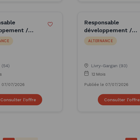
sable
Responsable
ppement /
développement /
ss Developer
Business Developer
ANCE
ALTERNANCE
(H/F)
 (54)
Livry-Gargan (93)
s
12 Mois
e 07/07/2026
Publiée le 07/07/2026
Consulter l'offre
Consulter l'offre