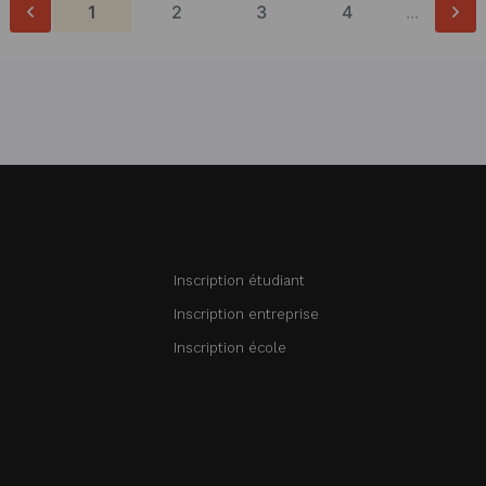
1
2
3
4
...
Inscription étudiant
Inscription entreprise
Inscription école