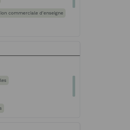
ion commerciale d'enseigne
les
n bilingue
s