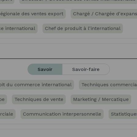
 régionale des ventes export
Chargé / Chargée d'expans
e international
Chef de produit à l'international
onal / Directrice commerciale internationale
euse internationale
Savoir
Savoir-faire
ational / commerciale internationale
oit du commerce international
Techniques commercia
 commerciale export
Assistant / Assistante de directio
pe
Techniques de vente
Marketing / Mercatique
Business Developer
rciale
Communication interpersonnelle
Statistique
nes
Gestion administrative
Gestion comptable