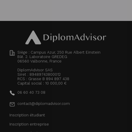
Siège : Campus Azur, 250 Rue Albert Einstein
Bât. 2. Laboratoire GREDEG
06560
Valbonne, France
DiplomAdvisor SAS
Siret : 89489743800012
RCS : Grasse B 894 897 438
Capital social : 10 000,00 €
06 60 40 73 08
contact@diplomadvisor.com
Inscription étudiant
Inscription entreprise