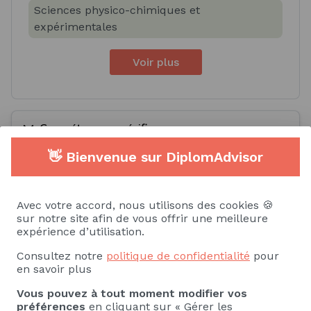
Sciences physico-chimiques et
expérimentales
Voir plus
Compétences spécifiques
👋 Bienvenue sur DiplomAdvisor
Savoir
Savoir-faire
Physiologie
Toxicologie
Avec votre accord, nous utilisons des cookies 🍪
sur notre site afin de vous offrir une meilleure
expérience d’utilisation.
Biologie moléculaire
Biologie cellulaire
Consultez notre
politique de confidentialité
pour
en savoir plus
Génétique
Vous pouvez à tout moment modifier vos
Voir plus
préférences
en cliquant sur « Gérer les