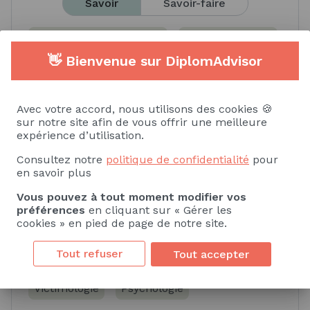
Savoir
Savoir-faire
Code de santé publique
Droit de la santé
👋 Bienvenue sur DiplomAdvisor
Droit pénal
Procédure pénale
Normes rédactionnelles
Avec votre accord, nous utilisons des cookies 🍪
sur notre site afin de vous offrir une meilleure
expérience d’utilisation.
Consultez notre
politique de confidentialité
pour
en savoir plus
Compétences spécifiques
Vous pouvez à tout moment modifier vos
préférences
en cliquant sur « Gérer les
Savoir
Savoir-faire
cookies » en pied de page de notre site.
Tout refuser
Tout accepter
Criminologie
Criminalistique
Victimologie
Psychologie