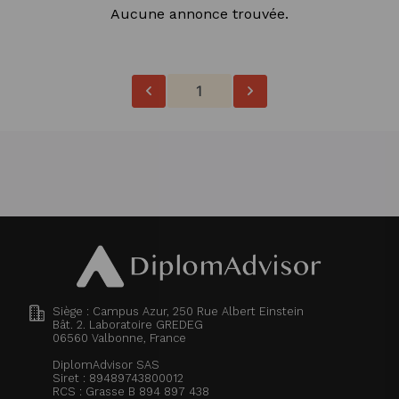
Aucune annonce trouvée.
1
Siège : Campus Azur, 250 Rue Albert Einstein
Bât. 2. Laboratoire GREDEG
06560
Valbonne, France
DiplomAdvisor SAS
Siret : 89489743800012
RCS : Grasse B 894 897 438