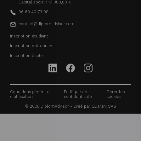
Capital social : 10 000,00 €
06 60 40 73 08
contact@diplomadvisor.com
Inscription étudiant
Inscription entreprise
Inscription école
Conditions générales
Politique de
Gérer les
d'utilisation
confidentialité
cookies
©
2026
DiplomAdvisor - Créé par
Guarani SAS