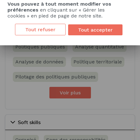
Vous pouvez à tout moment modifier vos
préférences
en cliquant sur « Gérer les
Compétences spécifiques
cookies » en pied de page de notre site.
Tout refuser
Tout accepter
Savoir
Savoir-faire
Politiques publiques
Analyse quantitative
Analyse de données
Politique territoriale
Pilotage des politiques publiques
Voir plus
Soft skills
Organisé
Sens des responsabilités