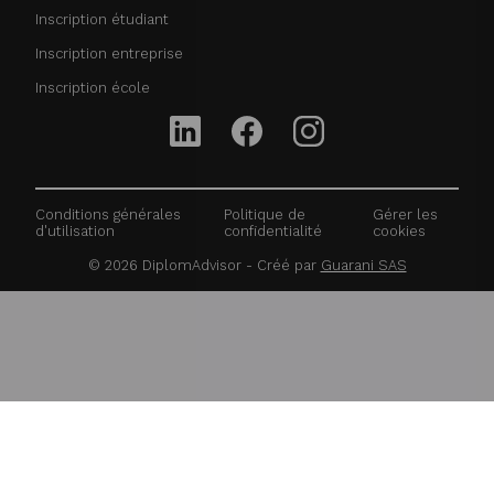
Inscription étudiant
Inscription entreprise
Inscription école
Conditions générales
Politique de
Gérer les
d'utilisation
confidentialité
cookies
©
2026
DiplomAdvisor - Créé par
Guarani SAS