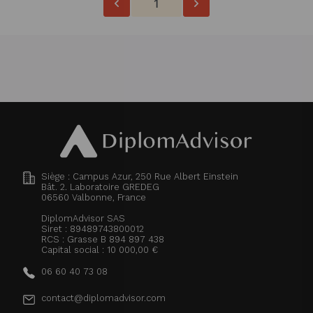
1
Siège : Campus Azur, 250 Rue Albert Einstein
Bât. 2. Laboratoire GREDEG
06560
Valbonne, France
DiplomAdvisor SAS
Siret : 89489743800012
RCS : Grasse B 894 897 438
Capital social : 10 000,00 €
06 60 40 73 08
contact@diplomadvisor.com