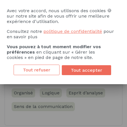
Sciences économiques et sociales
Avec votre accord, nous utilisons des cookies 🍪
sur notre site afin de vous offrir une meilleure
expérience d’utilisation.
Système d'Information Géographique (SIG)
Consultez notre
politique de confidentialité
pour
Analyse de données
Analyse spatiale
en savoir plus
Vous pouvez à tout moment modifier vos
Voir plus
préférences
en cliquant sur « Gérer les
cookies » en pied de page de notre site.
Tout refuser
Tout accepter
Soft skills
Organisé
Logique
Esprit d’analyse
Sens de la communication