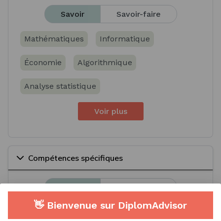
Savoir
Savoir-faire
Mathématiques
Informatique
Économie
Algorithmique
Analyse statistique
Voir plus
Compétences spécifiques
Savoir
Savoir-faire
👋 Bienvenue sur DiplomAdvisor
Démographie