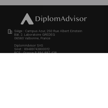
Siège : Campus Azur, 250 Rue Albert Einstein
Bât. 2. Laboratoire GREDEG
06560
Valbonne, France
DiplomAdvisor SAS
Siret : 89489743800012
RCS : Grasse B 894 897 438
Capital social : 10 000,00 €
06 60 40 73 08
contact@diplomadvisor.com
Inscription étudiant
Inscription entreprise
Inscription école