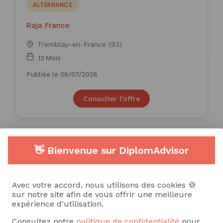
ALTERNANCE
Raja France
Tremblay-en-France (93)
12 Mois
Publiée le 06/07/2026
Consulter l'offre
ALTERNANCE - Juriste en droit
👋 Bienvenue sur DiplomAdvisor
des affaires (H/F)
ALTERNANCE
Avec votre accord, nous utilisons des cookies 🍪
sur notre site afin de vous offrir une meilleure
expérience d’utilisation.
Boulogne-Billancourt (92)
Consultez notre
politique de confidentialité
pour