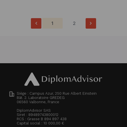
1
2
Siège : Campus Azur, 250 Rue Albert Einstein
Bât. 2. Laboratoire GREDEG
06560
Valbonne, France
DiplomAdvisor SAS
Siret : 89489743800012
RCS : Grasse B 894 897 438
Capital social : 10 000,00 €