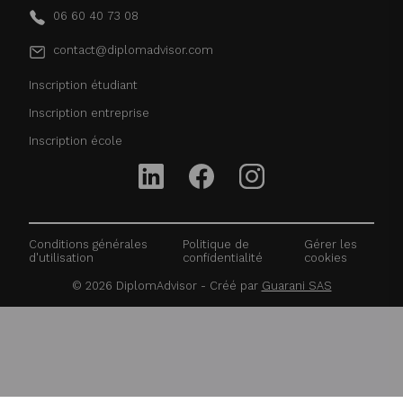
06 60 40 73 08
contact@diplomadvisor.com
Inscription étudiant
Inscription entreprise
Inscription école
Conditions générales
Politique de
Gérer les
d'utilisation
confidentialité
cookies
©
2026
DiplomAdvisor - Créé par
Guarani SAS