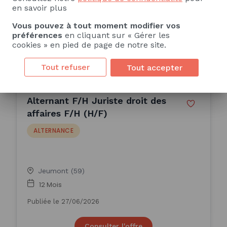
en savoir plus
12 Mois
Vous pouvez à tout moment modifier vos
Publiée le 04/07/2026
préférences
en cliquant sur « Gérer les
cookies » en pied de page de notre site.
Consulter l'offre
Tout refuser
Tout accepter
Alternant F/H Juriste droit des
affaires F/H (H/F)
ALTERNANCE
Jeumont (59)
12 Mois
Publiée le 27/06/2026
Consulter l'offre