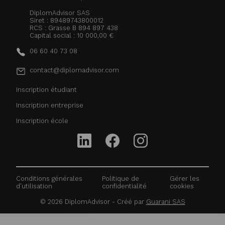
DiplomAdvisor SAS
Siret : 89489743800012
RCS : Grasse B 894 897 438
Capital social : 10 000,00 €
06 60 40 73 08
contact@diplomadvisor.com
Inscription étudiant
Inscription entreprise
Inscription école
Conditions générales
Politique de
Gérer les
d'utilisation
confidentialité
cookies
©
2026
DiplomAdvisor - Créé par
Guarani SAS