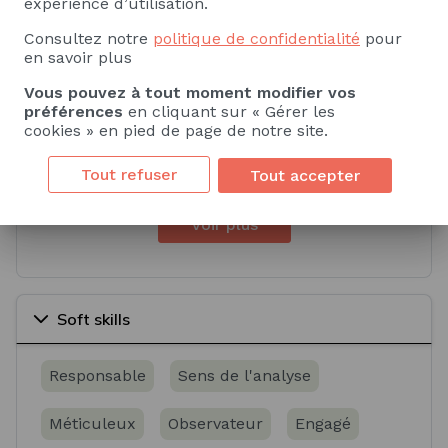
expérience d’utilisation.
Fonctionnement des écosystèmes
Consultez notre
politique de confidentialité
pour
en savoir plus
Analyse physico-chimique environnementale
Vous pouvez à tout moment modifier vos
préférences
en cliquant sur « Gérer les
Chimie organique
Biochimie
cookies » en pied de page de notre site.
Biologie moléculaire
Tout refuser
Tout accepter
Voir plus
Soft skills
Responsable
Sens de l'analyse
Méticuleux
Observateur
Engagé