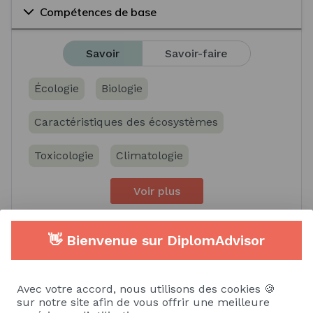
Compétences de base
Savoir
Savoir-faire
Écologie
Biologie
Caractéristiques des écosystèmes
Toxicologie
Climatologie
Voir plus
👋 Bienvenue sur DiplomAdvisor
Compétences spécifiques
Avec votre accord, nous utilisons des cookies 🍪
Savoir
Savoir-faire
sur notre site afin de vous offrir une meilleure