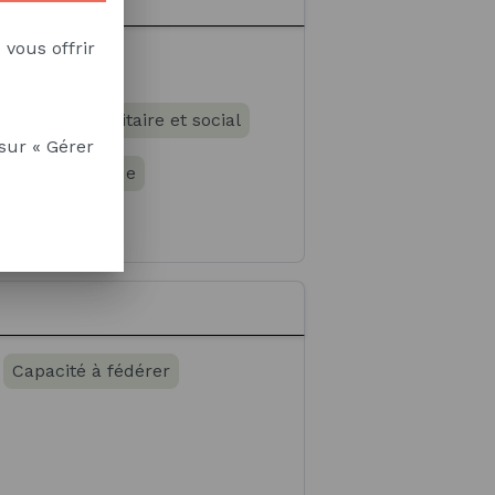
 vous offrir
u système sanitaire et social
sur « Gérer
ent économique
Capacité à fédérer