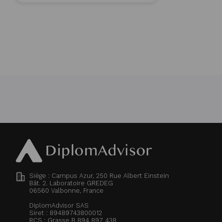
Siège : Campus Azur, 250 Rue Albert Einstein
Bât. 2. Laboratoire GREDEG
06560
Valbonne, France
DiplomAdvisor SAS
Siret : 89489743800012
RCS : Grasse B 894 897 438