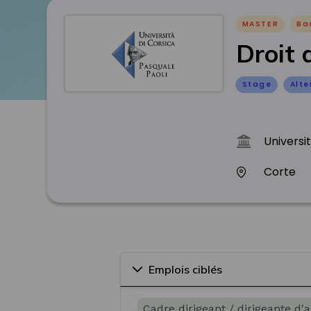
MASTER
Ba
Droit 
Stage
Alt
Universi
Corte
Emplois ciblés
Cadre dirigeant / dirigeante d'