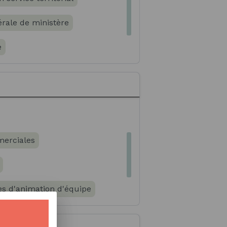
érale de ministère
e
erciales
s d'animation d'équipe