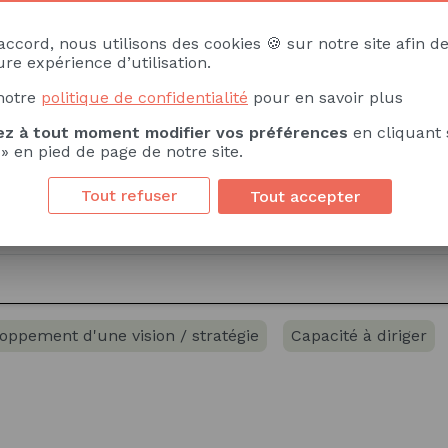
accord, nous utilisons des cookies 🍪 sur notre site afin de
Savoir
Savoir-faire
re expérience d’utilisation.
notre
politique de confidentialité
pour en savoir plus
territoire
Droit de l'environnement
Organisation d
z à tout moment modifier vos préférences
en cliquant 
 » en pied de page de notre site.
itique extérieure
Politiques publiques
Développem
Tout refuser
Tout accepter
oppement d'une vision / stratégie
Capacité à diriger