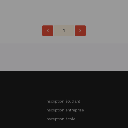
1
Inscription étudiant
Inscription entreprise
Inscription école