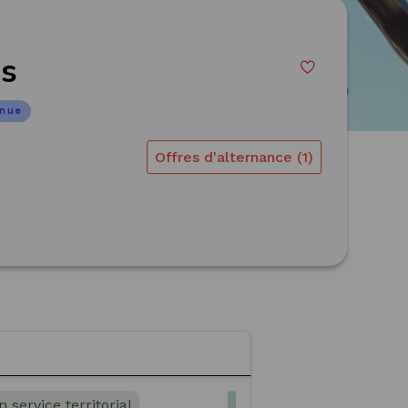
es
inue
Offres d'alternance (1)
 service territorial