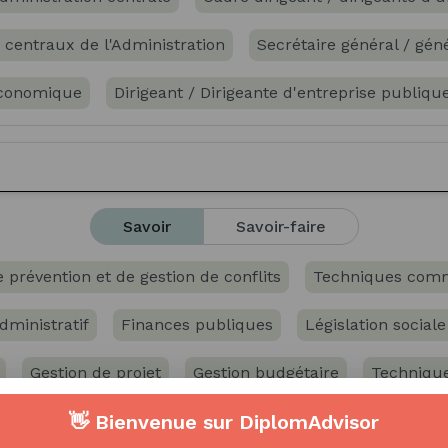
 centraux de l'Administration
Secrétaire général / gén
économique
Dirigeant / Dirigeante d'entreprise publiqu
générale fonction publique et assimilé
Savoir
Savoir-faire
prévention et de gestion de conflits
Techniques comm
dministratif
Finances publiques
Législation sociale
Gestion de projet
Gestion budgétaire
Technique
👋 Bienvenue sur DiplomAdvisor
x
Procédures et circuits administratifs