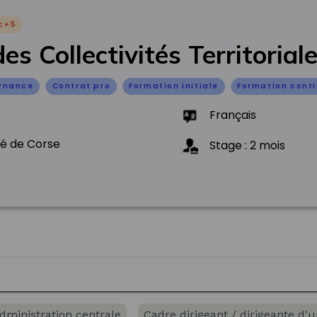
c+5
des Collectivités Territorial
ernance
Contrat pro
Formation initiale
Formation cont
Français
té de Corse
Stage
:
2
mois
administration centrale
Cadre dirigeant / dirigeante d'un