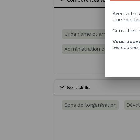
Avec votre 
une meilleu
Consultez 
Urbanisme et aménagement du 
Vous pouve
les cookies
Administration centrale
Pol
Soft skills
Sens de l’organisation
Dével