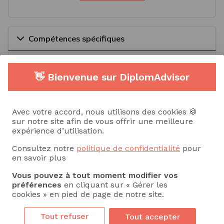
Compétences spécifiques
Savoir
Savoir-faire
👋 Bienvenue sur DiplomAdvisor
Environnement culturel et touristique
Avec votre accord, nous utilisons des cookies 🍪
Géographie du tourisme
sur notre site afin de vous offrir une meilleure
expérience d’utilisation.
Techniques de vente
Gestion de projet
Consultez notre
politique de confidentialité
pour
en savoir plus
Yield management
Vous pouvez à tout moment modifier vos
préférences
en cliquant sur « Gérer les
Voir plus
cookies » en pied de page de notre site.
Tout refuser
Tout accepter