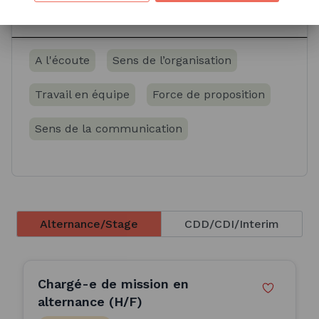
Soft skills
A l'écoute
Sens de l’organisation
Travail en équipe
Force de proposition
Sens de la communication
Alternance/Stage
CDD/CDI/Interim
Chargé-e de mission en
alternance (H/F)