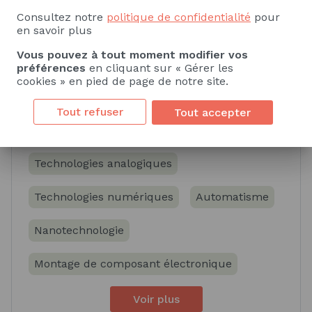
Consultez notre
politique de confidentialité
pour
Voir plus
en savoir plus
Vous pouvez à tout moment modifier vos
préférences
en cliquant sur « Gérer les
cookies » en pied de page de notre site.
Compétences spécifiques
Tout refuser
Tout accepter
Savoir
Savoir-faire
Technologies analogiques
Technologies numériques
Automatisme
Nanotechnologie
Montage de composant électronique
Voir plus