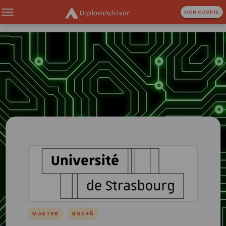
MON COMPTE
MASTER
Bac+5