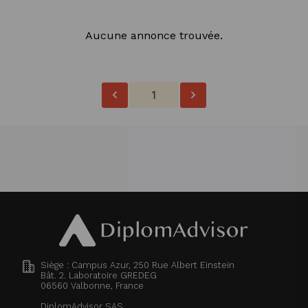
Aucune annonce trouvée.
1
Siège : Campus Azur, 250 Rue Albert Einstein
Bât. 2. Laboratoire GREDEG
06560
Valbonne, France
DiplomAdvisor SAS