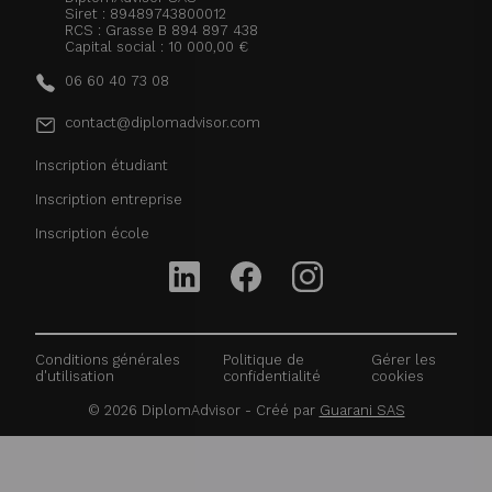
Siret : 89489743800012
RCS : Grasse B 894 897 438
Capital social : 10 000,00 €
06 60 40 73 08
contact@diplomadvisor.com
Inscription étudiant
Inscription entreprise
Inscription école
Conditions générales
Politique de
Gérer les
d'utilisation
confidentialité
cookies
©
2026
DiplomAdvisor - Créé par
Guarani SAS