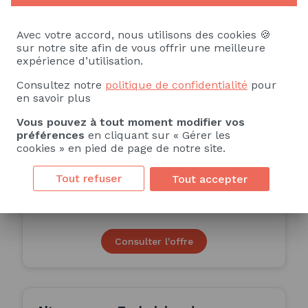
Consulter l'offre
Avec votre accord, nous utilisons des cookies 🍪
sur notre site afin de vous offrir une meilleure
expérience d’utilisation.
ALTERNANCE - BTS BioQualim /
Consultez notre
politique de confidentialité
pour
Biscuiterie-pâtisserie artisanale
en savoir plus
(H/F)
ALTERNANCE
Vous pouvez à tout moment modifier vos
préférences
en cliquant sur « Gérer les
INSTITUT DE FORMATION REGIONAL DES
cookies » en pied de page de notre site.
INDUS
Saint-Yrieix-la-Perche (87)
Tout refuser
Tout accepter
24 Mois
Publiée le 30/06/2026
Consulter l'offre