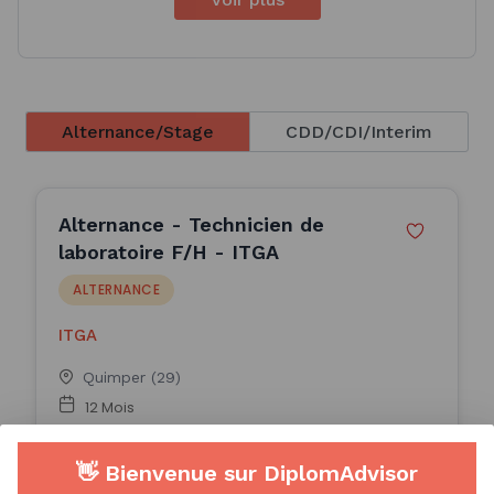
Alternance/Stage
CDD/CDI/Interim
Alternance - Technicien de
laboratoire F/H - ITGA
ALTERNANCE
ITGA
Quimper (29)
12 Mois
Publiée le 30/06/2026
👋 Bienvenue sur DiplomAdvisor