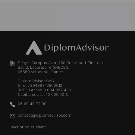
Siège : Campus Azur, 250 Rue Albert Einstein
Bât. 2. Laboratoire GREDEG
06560
Valbonne, France
DiplomAdvisor SAS
Siret : 89489743800012
RCS : Grasse B 894 897 438
Capital social : 10 000,00 €
06 60 40 73 08
contact@diplomadvisor.com
Inscription étudiant