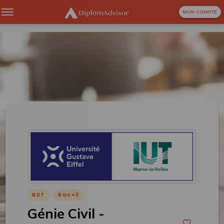
MON COMPTE
BUT
Bac+3
Génie Civil -