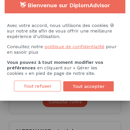
Consulter l'offre
👋 Bienvenue sur DiplomAdvisor
Avec votre accord, nous utilisons des cookies 🍪
ALTERNANCE - Assistant(e)
sur notre site afin de vous offrir une meilleure
expérience d’utilisation.
Conducteur de Travaux H/F
Consultez notre
politique de confidentialité
pour
ALTERNANCE
en savoir plus
Vous pouvez à tout moment modifier vos
préférences
en cliquant sur « Gérer les
Charente-Maritime (17)
cookies » en pied de page de notre site.
24 Mois
Tout refuser
Tout accepter
Publiée le 06/07/2026
Consulter l'offre