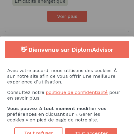
Efficacité énergétique
Voir plus
Compétences spécifiques
👋 Bienvenue sur DiplomAdvisor
Savoir
Savoir-faire
Avec votre accord, nous utilisons des cookies 🍪
sur notre site afin de vous offrir une meilleure
Lecture de plan, de schéma
expérience d’utilisation.
Chiffrage/calcul de coût
Consultez notre
politique de confidentialité
pour
en savoir plus
Appareil de production électrique ou
Vous pouvez à tout moment modifier vos
hydraulique
préférences
en cliquant sur « Gérer les
cookies » en pied de page de notre site.
Aéraulique
Cahier des charges
Tout refuser
Tout accepter