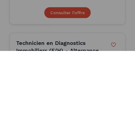
Consulter l'offre
Technicien en Diagnostics
Immobiliers (F/H) - Alternance
(H/F)
ALTERNANCE
UP N PRO
Pont-l'Abbé (29)
24 Mois
Publiée le 24/07/2026
Consulter l'offre