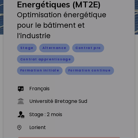
Energétiques (MT2E)
Optimisation énergétique
pour le bâtiment et
l’industrie
Stage
Alternance
Contrat pro
Contrat apprentissage
Formation initiale
Formation continue
Français
Université Bretagne Sud
Stage
:
2
mois
Lorient