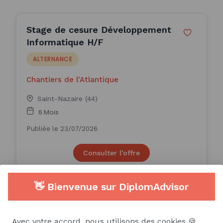
Stage de cesure Développement
Informatique H/F
ALTERNANCE
Chantiers de l'Atlantique
Saint-Nazaire (44)
6 Mois
Publiée le 23/07/2026
Consulter l'offre
👋 Bienvenue sur DiplomAdvisor
Un-e infographiste (La
Possession) #TET14435 (H/F)
Avec votre accord, nous utilisons des cookies 🍪