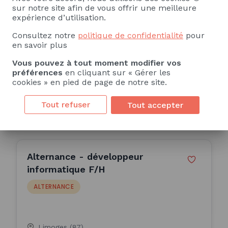
sur notre site afin de vous offrir une meilleure
ALTERNANCE
expérience d’utilisation.
Tetranergy Business School Réunion
Consultez notre
politique de confidentialité
pour
en savoir plus
Possession (974)
Vous pouvez à tout moment modifier vos
6 Mois
préférences
en cliquant sur « Gérer les
Publiée le 22/07/2026
cookies » en pied de page de notre site.
Tout refuser
Tout accepter
Consulter l'offre
Alternance - développeur
informatique F/H
ALTERNANCE
Limoges (87)