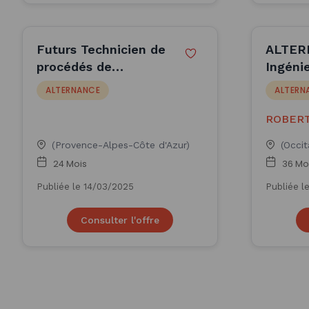
Futurs Technicien de
ALTER
procédés de
Ingéni
production en
(H/F)
ALTERNANCE
ALTERN
ALTERNANCE (H/F)
ROBERT
(Provence-Alpes-Côte d'Azur)
(Occit
24 Mois
36 Mo
Publiée le 14/03/2025
Publiée l
Consulter l'offre