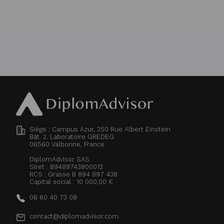
Siège : Campus Azur, 250 Rue Albert Einstein
Bât. 2. Laboratoire GREDEG
06560
Valbonne, France
DiplomAdvisor SAS
Siret : 89489743800012
RCS : Grasse B 894 897 438
Capital social : 10 000,00 €
06 60 40 73 08
contact@diplomadvisor.com