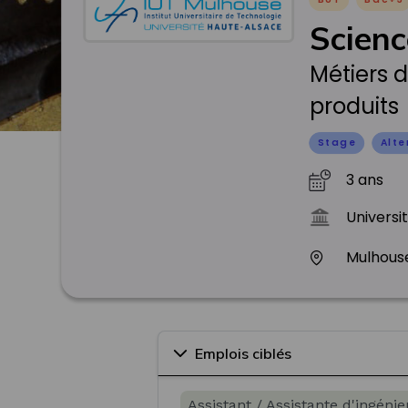
Scienc
Métiers d
produits
Stage
Alt
3 ans
Universi
Mulhous
Emplois ciblés
Assistant / Assistante d'ingénie