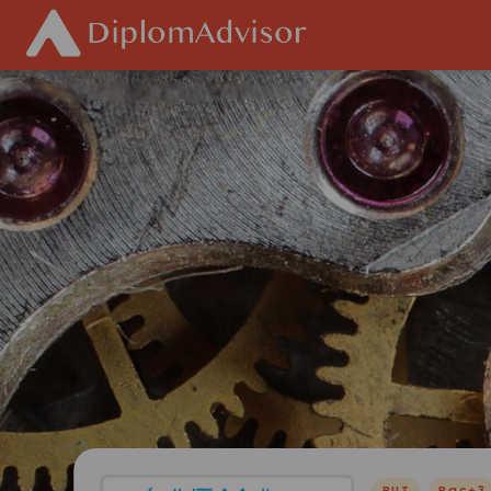
BUT
Bac+3