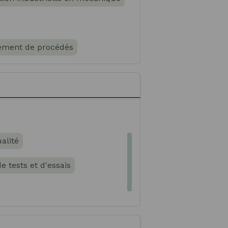
pement de procédés
s métaux
alité
e tests et d'essais
aux