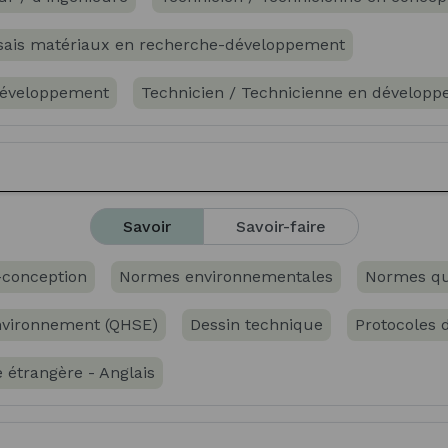
ssais matériaux en recherche-développement
développement
Technicien / Technicienne en dévelop
 matériaux en recherche-développement
sciences des matériaux
Savoir
Savoir-faire
Contrôle Non Destructif -CND- en mécanique et travail de
-conception
Normes environnementales
Normes qu
urance-qualité en mécanique et travail des métaux
Environnement (QHSE)
Dessin technique
Protocoles d
trôle et mesure en mécanique
 étrangère - Anglais
rôle visuel dimensionnel en mécanique et travail des mét
ontrôle métallurgique