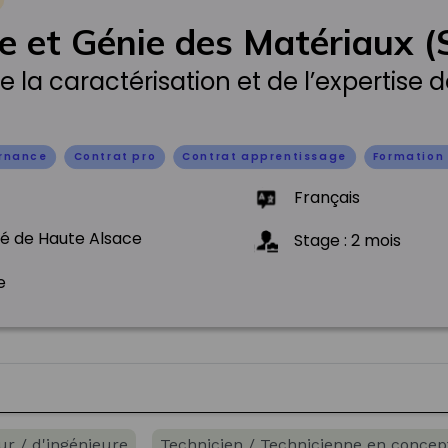
e et Génie des Matériaux 
e la caractérisation et de l’expertise
ernance
Contrat pro
Contrat apprentissage
Formation 
Français
té de Haute Alsace
Stage
:
2
mois
e
ur / d'ingénieure
Technicien / Technicienne en concep