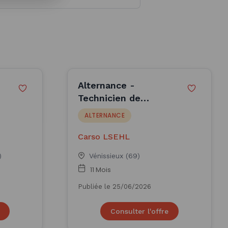
Alternance -
Technicien de
s chimiques en industries
laboratoire
ALTERNANCE
Bactériologie F/H -
Carso LSEHL
Carso LSEHL
)
Vénissieux (69)
11 Mois
isseur en industrie
Publiée le 25/06/2026
hats en industrie
Consulter l'offre