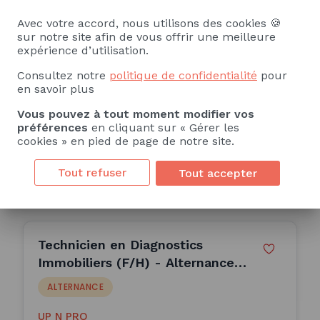
Immobiliers (F/H) - Alternance
Avec votre accord, nous utilisons des cookies 🍪
(H/F)
sur notre site afin de vous offrir une meilleure
ALTERNANCE
expérience d’utilisation.
UP N PRO
Consultez notre
politique de confidentialité
pour
en savoir plus
Saintes (17)
Vous pouvez à tout moment modifier vos
24 Mois
préférences
en cliquant sur « Gérer les
Publiée le 07/08/2026
cookies » en pied de page de notre site.
Tout refuser
Tout accepter
Consulter l'offre
Technicien en Diagnostics
Immobiliers (F/H) - Alternance
(H/F)
ALTERNANCE
UP N PRO