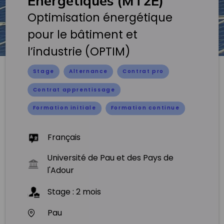
Energétiques (MT2E)
Optimisation énergétique
pour le bâtiment et
l’industrie (OPTIM)
Stage
Alternance
Contrat pro
Contrat apprentissage
Formation initiale
Formation continue
Français
Université de Pau et des Pays de
l'Adour
Stage
:
2
mois
Pau