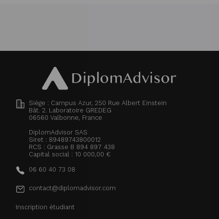
Siège : Campus Azur, 250 Rue Albert Einstein
Bât. 2. Laboratoire GREDEG
06560
Valbonne, France
DiplomAdvisor SAS
Siret : 89489743800012
RCS : Grasse B 894 897 438
Capital social : 10 000,00 €
06 60 40 73 08
contact@diplomadvisor.com
Inscription étudiant