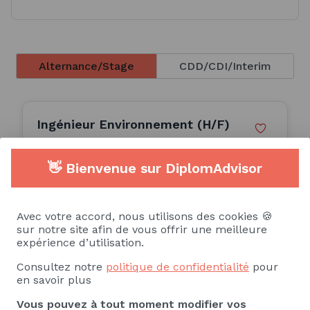
Alternance/Stage
CDD/CDI/Interim
Ingénieur Environnement (H/F)
- ALTERNANCE
ALTERNANCE
👋 Bienvenue sur DiplomAdvisor
NEXTGEN RH
Avec votre accord, nous utilisons des cookies 🍪
Athis-Mons (91)
sur notre site afin de vous offrir une meilleure
12 Mois
expérience d’utilisation.
Publiée le 17/07/2026
Consultez notre
politique de confidentialité
pour
en savoir plus
Consulter l'offre
Vous pouvez à tout moment modifier vos