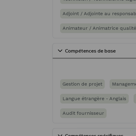
Adjoint / Adjointe au responsa
Animateur / Animatrice qualité
Assistant / Assistante techniqu
Compétences de base
Coordinateur / Coordinatrice de
Technicien / Technicienne en m
Gestion de projet
Managemen
Technicien / Technicienne en lo
Langue étrangère - Anglais
Animateur / Animatrice qualité
Audit fournisseur
Compétences spécifiques