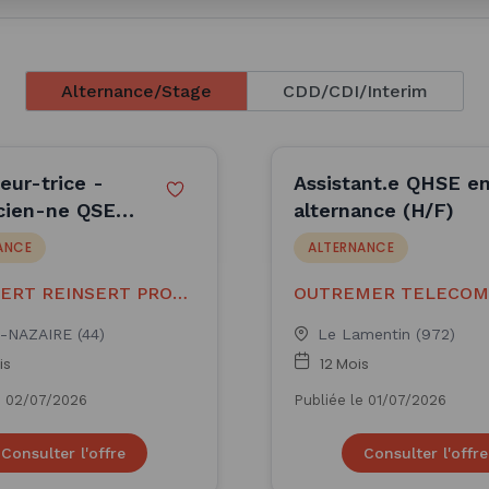
Alternance/Stage
CDD/CDI/Interim
eur-trice -
Assistant.e QHSE e
cien-ne QSE
alternance (H/F)
 #TRANSITION
ANCE
ALTERNANCE
GIQUE
SERT REINSERT PROF
OUTREMER TELECOM
 HANDIC
-NAZAIRE (44)
Le Lamentin (972)
is
12 Mois
e 02/07/2026
Publiée le 01/07/2026
Consulter l'offre
Consulter l'offre