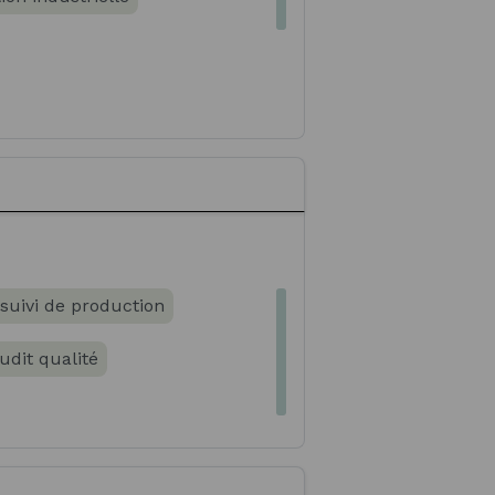
Assistante logistique
jet logistique humanitaire
suivi de production
vices
udit qualité
trie