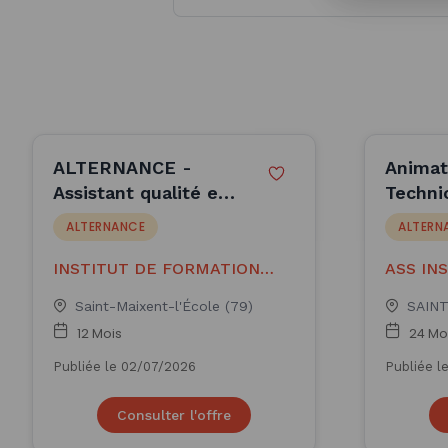
ALTERNANCE -
Animat
Assistant qualité en
Techni
industrie
(H/F)
ALTERNANCE
ALTERN
agroalimentaire (H/F)
ECOLO
INSTITUT DE FORMATION
ASS IN
REGIONAL DES INDUS
HUMAIN
Saint-Maixent-l'École (79)
SAINT
12 Mois
24 Mo
Publiée le 02/07/2026
Publiée l
Consulter l'offre