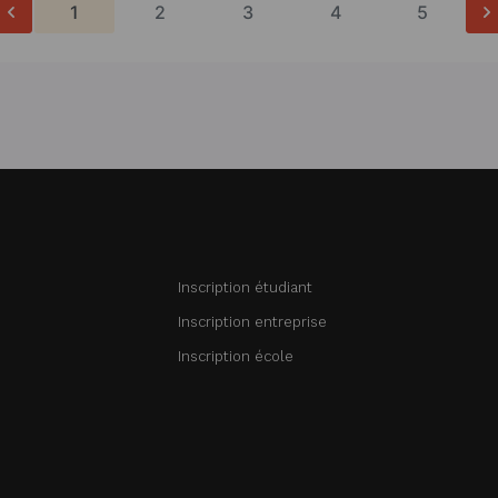
1
2
3
4
5
Inscription étudiant
Inscription entreprise
Inscription école