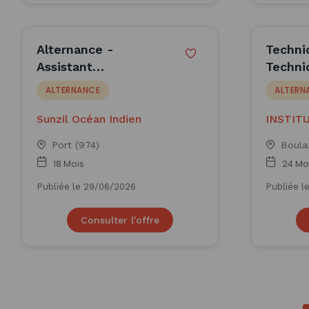
Alternance -
Techni
Assistant
Techni
Construction F/H -
logisti
ALTERNANCE
ALTERN
Sunzil Océan Indien
(H/F)
Sunzil Océan Indien
INSTIT
REGION
Port (974)
Boula
18 Mois
24 Mo
Publiée le 29/06/2026
Publiée l
Consulter l'offre