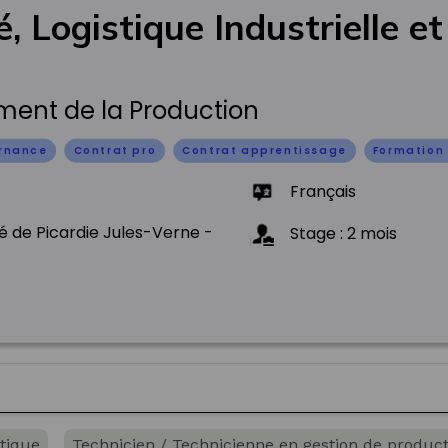
é, Logistique Industrielle e
)
ent de la Production
ernance
Contrat pro
Contrat apprentissage
Formation 
Français
té de Picardie Jules-Verne -
Stage
:
2
mois
stique
Technicien / Technicienne en gestion de producti