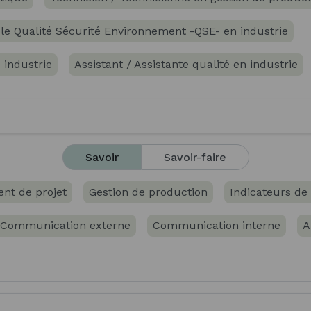
ble Qualité Sécurité Environnement -QSE- en industrie
 industrie
Assistant / Assistante qualité en industrie
e d'ingénieur / d'ingénieure de production
Assistant / 
 site logistique
Coordonnateur / Coordonnatrice de pro
Savoir
Savoir-faire
éthodes et exploitation logistique
t de projet
Gestion de production
Indicateurs de 
gistique industrielle
Assistant / Assistante qualité ser
Communication externe
Communication interne
A
 services
Responsable management de la qualité indus