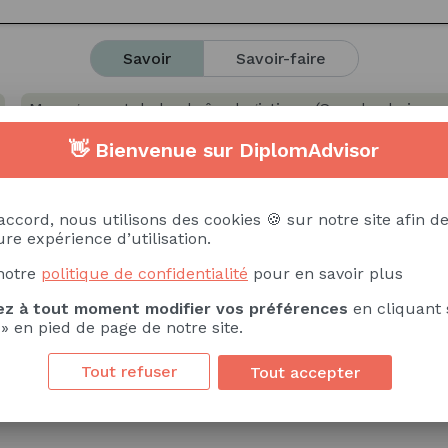
Savoir
Savoir-faire
Management de la chaîne logistique (Supply chain 
👋 Bienvenue sur DiplomAdvisor
e du changement
Démarche d'amélioration continue
Environnement (QHSE)
Réglementation du transport de
accord, nous utilisons des cookies 🍪 sur notre site afin de
re expérience d’utilisation.
Analyse des coûts
Principes d'optimisation des coût
notre
politique de confidentialité
pour en savoir plus
Logistique globale
Logistique internationale
Organi
z à tout moment modifier vos préférences
en cliquant 
 » en pied de page de notre site.
en équipe
Aptitude à la communication
Clarté des
on de problèmes
Tout refuser
Tout accepter
ion du temps
Gestion du stress
Sens des priorités