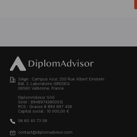
Siège : Campus Azur, 250 Rue Albert Einstein
Bât. 2. Laboratoire GREDEG
06560
Valbonne, France
DiplomAdvisor SAS
Siret : 89489743800012
RCS : Grasse B 894 897 438
Capital social : 10 000,00 €
06 60 40 73 08
contact@diplomadvisor.com