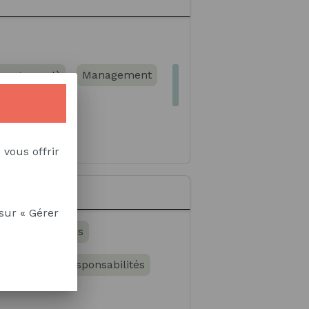
management)
Management
 marchandises
 vous offrir
s
Système LEAN
sation de la chaîne logistique
sur « Gérer
 communications
Sens des responsabilités