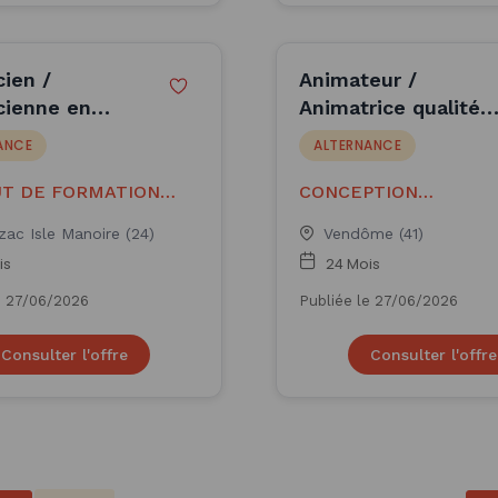
cien /
Animateur /
cienne en
Animatrice qualité
que industrielle
industrie (H/F)
ANCE
ALTERNANCE
UT DE FORMATION
CONCEPTION
AL DES INDUS
AUTOMATISMES INDU
zac Isle Manoire (24)
Vendôme (41)
ELECT
is
24 Mois
e 27/06/2026
Publiée le 27/06/2026
Consulter l'offre
Consulter l'offre