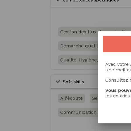
Gestion des flux de production
Démarche qualité
Conduit
Qualité, Hygiène, Sécurité et 
Avec votre 
une meilleu
Réglementation du transport
Consultez 
Soft skills
Analyse de la performance
Vous pouve
les cookies
A l'écoute
Sens du travail 
Méthodes et outils de résoluti
Communication écrite
Gest