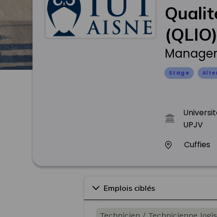
Qualit
(QLIO
Managem
Stage
Alt
Universi
UPJV
Cuffies
Emplois ciblés
Technicien / Technicienne logi