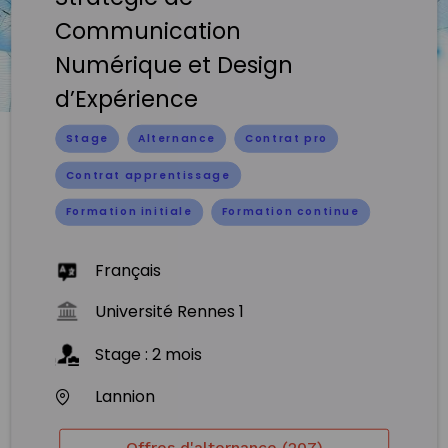
Communication
Numérique et Design
d’Expérience
Stage
Alternance
Contrat pro
Contrat apprentissage
Formation initiale
Formation continue
Français
Université Rennes 1
Stage
:
2
mois
Lannion
Offres d'alternance (207)