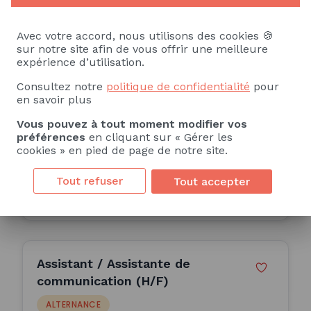
Alternant(e) Communication &
Avec votre accord, nous utilisons des cookies 🍪
Solidarité (H/F)
sur notre site afin de vous offrir une meilleure
expérience d’utilisation.
ALTERNANCE
Consultez notre
politique de confidentialité
pour
Secours populaire français du Haut-Rhin
en savoir plus
Colmar (68)
Vous pouvez à tout moment modifier vos
préférences
en cliquant sur « Gérer les
12 Mois
cookies » en pied de page de notre site.
Publiée le 06/08/2026
Tout refuser
Tout accepter
Consulter l'offre
Assistant / Assistante de
communication (H/F)
ALTERNANCE