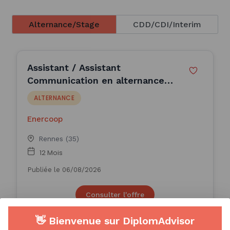
Alternance/Stage
CDD/CDI/Interim
Assistant / Assistant
Communication en alternance
(H/F)
ALTERNANCE
Enercoop
Rennes (35)
12 Mois
Publiée le 06/08/2026
Consulter l'offre
👋 Bienvenue sur DiplomAdvisor