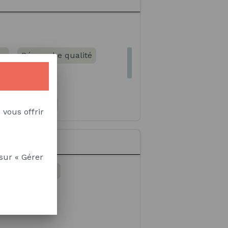
e de laboratoire d'essais
es
Démarche qualité
capteurs, ...)
 vous offrir
e
osites
tris, recherche, parcours…)
sur « Gérer
prit d’initiative
estructif