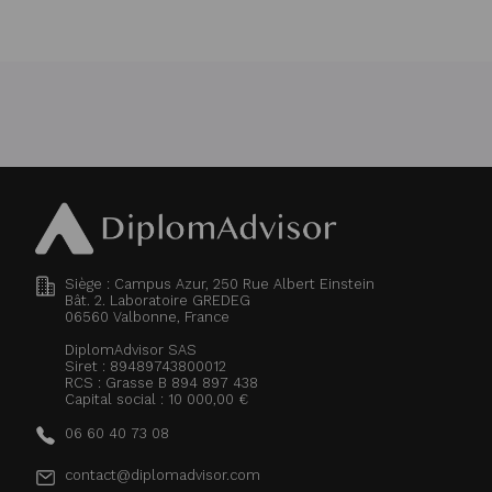
Siège : Campus Azur, 250 Rue Albert Einstein
Bât. 2. Laboratoire GREDEG
06560
Valbonne, France
DiplomAdvisor SAS
Siret : 89489743800012
RCS : Grasse B 894 897 438
Capital social : 10 000,00 €
06 60 40 73 08
contact@diplomadvisor.com