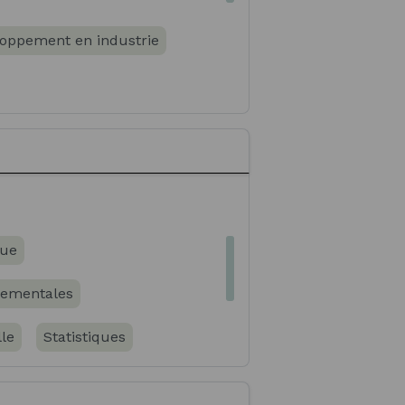
eloppement en industrie
d'analyse industrielle
que
nementales
le
Statistiques
 de projet