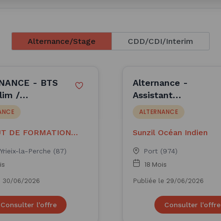
Alternance/Stage
CDD/CDI/Interim
NANCE - BTS
Alternance -
lim /
Assistant
erie-pâtisserie
Construction F/H -
ANCE
ALTERNANCE
ale (H/F)
Sunzil Océan Indien
UT DE FORMATION
Sunzil Océan Indien
AL DES INDUS
Yrieix-la-Perche (87)
Port (974)
is
18 Mois
e 30/06/2026
Publiée le 29/06/2026
Consulter l'offre
Consulter l'offre