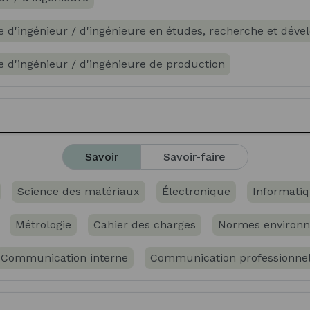
ue d'ingénieur / d'ingénieure en études, recherche et dév
e d'ingénieur / d'ingénieure de production
mesures physiques et essais
Technicien / Technicienne 
boratoire d'analyse industrielle
Savoir
Savoir-faire
yses et essais en recherche et développement
Science des matériaux
Électronique
Informati
ssais matériaux en recherche-développement
Métrologie
Cahier des charges
Normes environ
xpérimentation en recherche
Communication interne
Communication professionnel
xpérimentation en recherche-développement
Environnement (QHSE)
Gestion de projet
Management
strumentation scientifique