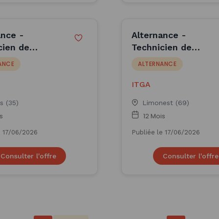
ance -
Alternance -
cien de
Technicien de
oire F/H -
laboratoire F/H -
ANCE
ALTERNANCE
ITGA
ITGA
s (35)
Limonest (69)
s
12 Mois
e 17/06/2026
Publiée le 17/06/2026
Consulter l'offre
Consulter l'offre