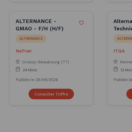
ALTERNANCE -
Altern
GMAO - F/H (H/F)
Techni
laborat
ALTERNANCE
ALTERN
ITGA
NaTran
ITGA
Croissy-Beaubourg (77)
Renne
24 Mois
12 Moi
Publiée le 26/06/2026
Publiée l
Consulter l'offre