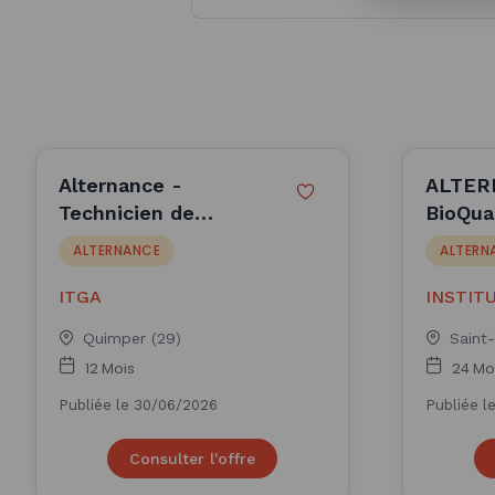
Alternance -
ALTER
Technicien de
BioQua
laboratoire F/H -
Biscuit
ALTERNANCE
ALTERN
ITGA
artisan
ITGA
INSTIT
REGION
Quimper (29)
Saint-
12 Mois
24 Mo
Publiée le 30/06/2026
Publiée l
Consulter l'offre