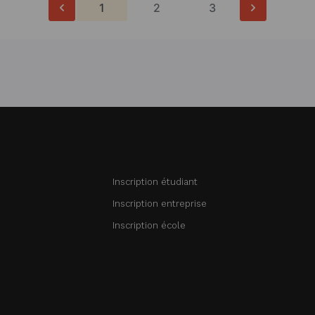
1
2
3
Inscription étudiant
Inscription entreprise
Inscription école