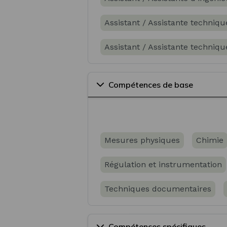
Assistant / Assistante techniq
Assistant / Assistante techniqu
Technicien / Technicienne en 
Compétences de base
Technicien / Technicienne de la
Technicien / Technicienne anal
Mesures physiques
Chimie
Technicien / Technicienne d'e
Régulation et instrumentation
Technicien / Technicienne d'e
Techniques documentaires
Technicien / Technicienne d'e
Qualité, Hygiène, Sécurité et 
Technicien / Technicienne d'in
Compétences spécifiques