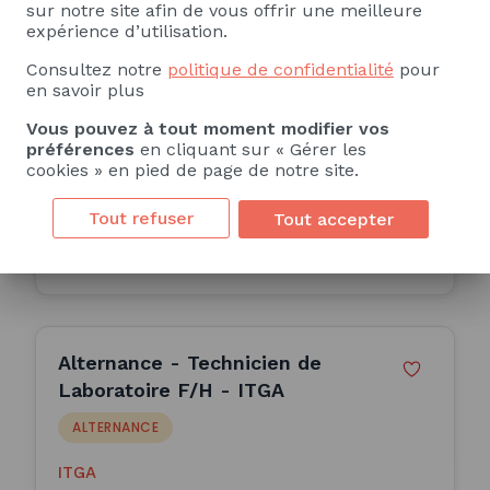
Biscuiterie-pâtisserie artisanale
sur notre site afin de vous offrir une meilleure
expérience d’utilisation.
(H/F)
ALTERNANCE
Consultez notre
politique de confidentialité
pour
en savoir plus
INSTITUT DE FORMATION REGIONAL DES
INDUS
Vous pouvez à tout moment modifier vos
Saint-Yrieix-la-Perche (87)
préférences
en cliquant sur « Gérer les
24 Mois
cookies » en pied de page de notre site.
Publiée le 30/06/2026
Tout refuser
Tout accepter
Consulter l'offre
Alternance - Technicien de
Laboratoire F/H - ITGA
ALTERNANCE
ITGA