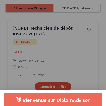
Alternance/Stage
CDD/CDI/Interim
(NORD) Technicien de dépôt
#ISF7352 (H/F)
ALTERNANCE
ISFOI
Saint-Denis (974)
6 Mois
Publiée le 05/08/2026
Consulter l'offre
👋 Bienvenue sur DiplomAdvisor