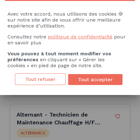
Technicien de Services à
l'Energie en contrat
Avec votre accord, nous utilisons des cookies 🍪
sur notre site afin de vous offrir une meilleure
d'apprentissage H/F
ALTERNANCE
expérience d’utilisation.
Consultez notre
politique de confidentialité
pour
DALKIA
en savoir plus
ST ANDRE LEZ LILLE (59)
Vous pouvez à tout moment modifier vos
12 Mois
préférences
en cliquant sur « Gérer les
cookies » en pied de page de notre site.
Publiée le 28/07/2026
Tout refuser
Tout accepter
Consulter l'offre
Alternant - Technicien de
Maintenance Chauffage H/F
(H/F)
ALTERNANCE