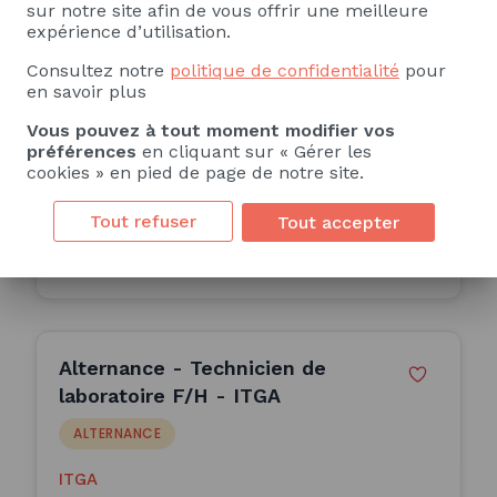
Sécurité F/H (H/F)
sur notre site afin de vous offrir une meilleure
expérience d’utilisation.
ALTERNANCE
Consultez notre
politique de confidentialité
pour
en savoir plus
Vous pouvez à tout moment modifier vos
Romans-sur-Isère (26)
préférences
en cliquant sur « Gérer les
12 Mois
cookies » en pied de page de notre site.
Publiée le 01/07/2026
Tout refuser
Tout accepter
Consulter l'offre
Alternance - Technicien de
laboratoire F/H - ITGA
ALTERNANCE
ITGA