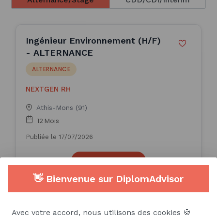
Ingénieur Environnement (H/F)
- ALTERNANCE
ALTERNANCE
NEXTGEN RH
Athis-Mons (91)
12 Mois
Publiée le 17/07/2026
Consulter l'offre
👋 Bienvenue sur DiplomAdvisor
Alternance - Technicien
Avec votre accord, nous utilisons des cookies 🍪