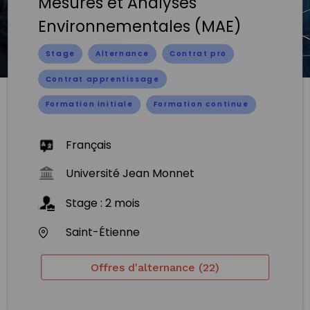
Mesures et Analyses
Environnementales (MAE)
Stage
Alternance
Contrat pro
Contrat apprentissage
Formation initiale
Formation continue
Français
Université Jean Monnet
Stage
:
2
mois
Saint-Étienne
Offres d'alternance (22)