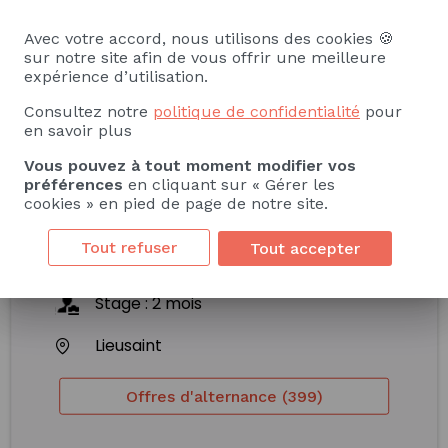
et de l’Internet (MMI)
Avec votre accord, nous utilisons des cookies 🍪
Création Numérique
sur notre site afin de vous offrir une meilleure
expérience d’utilisation.
Stage
Alternance
Consultez notre
politique de confidentialité
pour
Contrat apprentissage
en savoir plus
Formation initiale
Vous pouvez à tout moment modifier vos
préférences
en cliquant sur « Gérer les
cookies » en pied de page de notre site.
Français
Tout refuser
Tout accepter
Université Paris - Est Créteil
Stage
:
2
mois
Lieusaint
Offres d'alternance (399)