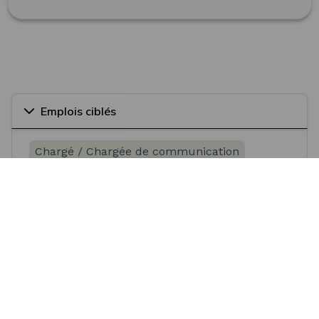
Emplois ciblés
Chargé / Chargée de communication
Chargé / Chargée de communication web
Web marketer
Web designer
Assistant / Assistante marketing
Voir plus