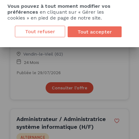
Vous pouvez à tout moment modifier vos
Yzee Services - Chargé /
préférences
en cliquant sur « Gérer les
cookies » en pied de page de notre site.
Chargée d'études statistiques
(H/F)
ALTERNANCE
Tout refuser
Tout accepter
Yzee Services
Vendin-le-Vieil (62)
24 Mois
Publiée le 29/07/2026
Consulter l'offre
Administrateur / Administratrice
système informatique (H/F)
ALTERNANCE