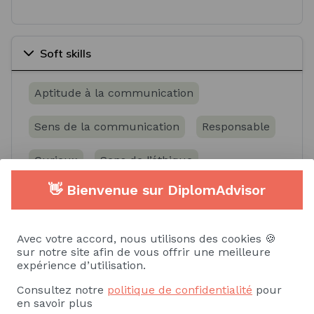
Soft skills
Aptitude à la communication
Sens de la communication
Responsable
Curieux
Sens de l’éthique
👋 Bienvenue sur DiplomAdvisor
Voir plus
Avec votre accord, nous utilisons des cookies 🍪
sur notre site afin de vous offrir une meilleure
expérience d’utilisation.
Alternance/Stage
CDD/CDI/Interim
Consultez notre
politique de confidentialité
pour
en savoir plus