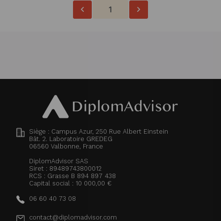
1
Siège : Campus Azur, 250 Rue Albert Einstein
Bât. 2. Laboratoire GREDEG
06560
Valbonne, France
DiplomAdvisor SAS
Siret : 89489743800012
RCS : Grasse B 894 897 438
Capital social : 10 000,00 €
06 60 40 73 08
contact@diplomadvisor.com