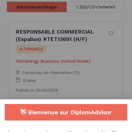
Alternance/Stage
CDD/CDI/Interim
RESPONSABLE COMMERCIAL
(Espalion) #TET13691 (H/F)
ALTERNANCE
Tetranergy Business School Rodez
Castelnau-de-Mandailles (12)
12 Mois
Publiée le 30/06/2026
Consulter l'offre
👋 Bienvenue sur DiplomAdvisor