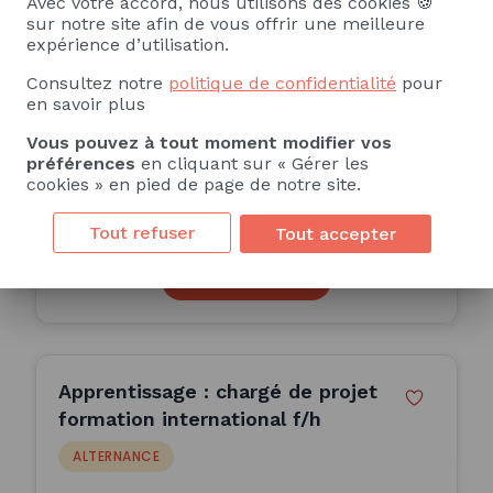
Avec votre accord, nous utilisons des cookies 🍪
Responsable achats et
sur notre site afin de vous offrir une meilleure
approvisionnement (H/F)
expérience d’utilisation.
ALTERNANCE
Consultez notre
politique de confidentialité
pour
en savoir plus
INSTITUT FRANCAIS DE FORMATION
PROFESSIONNELLE A&A
Vous pouvez à tout moment modifier vos
Paris 13e Arrondissement (75)
préférences
en cliquant sur « Gérer les
cookies » en pied de page de notre site.
12 Mois
Publiée le 27/06/2026
Tout refuser
Tout accepter
Consulter l'offre
Apprentissage : chargé de projet
formation international f/h
ALTERNANCE