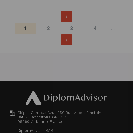
1
2
3
4
...
Siège : Campus Azur, 250 Rue Albert Einstein
Bât. 2. Laboratoire GREDEG
06560
Valbonne, France
DiplomAdvisor SAS