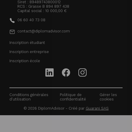
Siret : 89489743800012
RCS : Grasse B 894 897 438
Capital social : 10 000,00 €
06 60 40 73 08
contact@diplomadvisor.com
Inscription étudiant
Inscription entreprise
Inscription école
Conditions générales
Politique de
Gérer les
d'utilisation
confidentialité
cookies
©
2026
DiplomAdvisor - Créé par
Guarani SAS