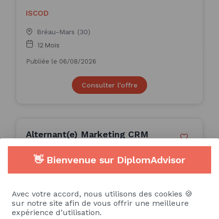
ISCOD
Bréau-Mars (30)
12 Mois
Publiée le 06/08/2026
Consulter l'offre
Alternant(e) Marketing CRM
(H/F) / En Apprentissage
👋 Bienvenue sur DiplomAdvisor
ALTERNANCE
SCHMIDT GROUPE
Avec votre accord, nous utilisons des cookies 🍪
Ebersheim (67)
sur notre site afin de vous offrir une meilleure
expérience d’utilisation.
12 Mois