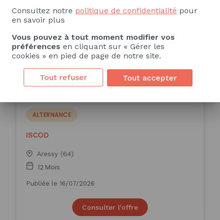
Consultez notre
politique de confidentialité
pour
Publiée le 24/07/2026
en savoir plus
Vous pouvez à tout moment modifier vos
Consulter l'offre
préférences
en cliquant sur « Gérer les
cookies » en pied de page de notre site.
Tout refuser
Tout accepter
Alternance Chargé(e)
commercial - Business
developer - Idron (H/F)
ALTERNANCE
ISCOD
Aressy (64)
12 Mois
Publiée le 16/07/2026
Consulter l'offre