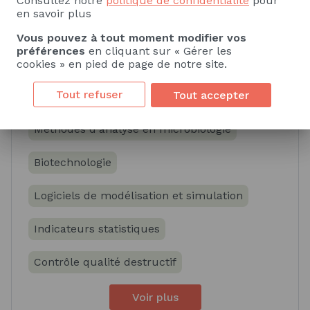
Consultez notre
politique de confidentialité
pour
en savoir plus
Vous pouvez à tout moment modifier vos
préférences
en cliquant sur « Gérer les
Compétences spécifiques
cookies » en pied de page de notre site.
Tout refuser
Savoir
Savoir-faire
Tout accepter
Méthodes d'analyse en microbiologie
Biotechnologie
Logiciels de modélisation et simulation
Indicateurs statistiques
Contrôle qualité destructif
Voir plus