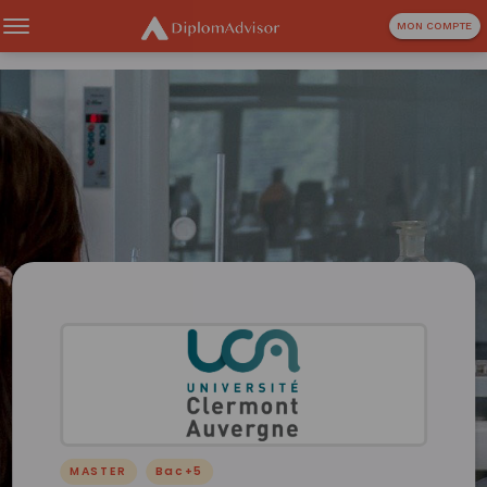
MON COMPTE
MASTER
Bac+5