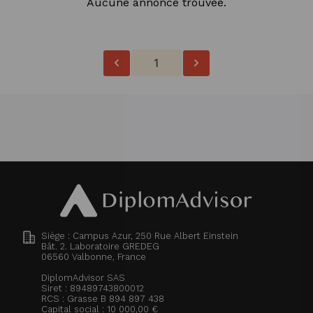
Aucune annonce trouvée.
1
Siège : Campus Azur, 250 Rue Albert Einstein
Bât. 2. Laboratoire GREDEG
06560
Valbonne, France
DiplomAdvisor SAS
Siret : 89489743800012
RCS : Grasse B 894 897 438
Capital social : 10 000,00 €