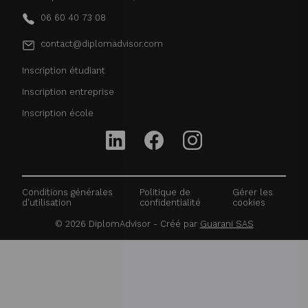
06 60 40 73 08
contact@diplomadvisor.com
Inscription étudiant
Inscription entreprise
Inscription école
Conditions générales
Politique de
Gérer les
d'utilisation
confidentialité
cookies
©
2026
DiplomAdvisor - Créé par
Guarani SAS