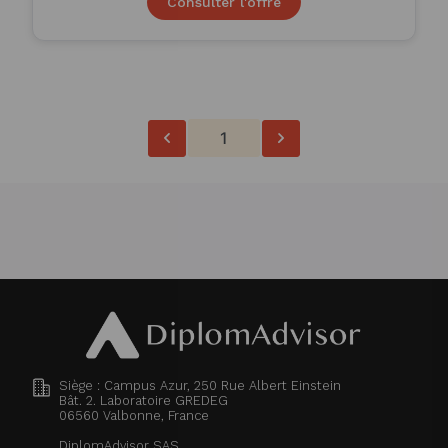
Consulter l'offre
1
Siège : Campus Azur, 250 Rue Albert Einstein
Bât. 2. Laboratoire GREDEG
06560
Valbonne, France
DiplomAdvisor SAS