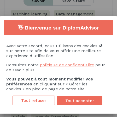
Savoir
Savoir-faire
Machine learning
Data management
Big data analytics
👋 Bienvenue sur DiplomAdvisor
Langage informatique Python
Avec votre accord, nous utilisons des cookies 🍪
sur notre site afin de vous offrir une meilleure
Langage informatique Visual Basic
expérience d’utilisation.
Consultez notre
politique de confidentialité
Voir plus
pour
en savoir plus
Vous pouvez à tout moment modifier vos
préférences
en cliquant sur « Gérer les
cookies » en pied de page de notre site.
Soft skills
Tout refuser
Tout accepter
Logique
Veille métier / technologique
Précis
Sens de l’organisation