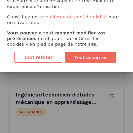
sur notre site afin de vous offrir une meilleure
quantitatif (F/H) - Validation
expérience d’utilisation.
ALTERNANCE
des Modèles
Consultez notre
politique de confidentialité
pour
en savoir plus
Vous pouvez à tout moment modifier vos
Paris 17e Arrondissement (75)
préférences
en cliquant sur « Gérer les
12 Mois
cookies » en pied de page de notre site.
Publiée le 17/06/2026
Tout refuser
Tout accepter
Consulter l'offre
Ingénieur/technicien d'études
mécanique en apprentissage
F/H
ALTERNANCE