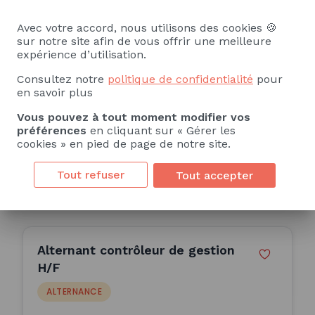
ALTERNANT CONTROLE DE
GESTION (H/F)
Avec votre accord, nous utilisons des cookies 🍪
sur notre site afin de vous offrir une meilleure
ALTERNANCE
expérience d’utilisation.
Sodiaal - CB
Consultez notre
politique de confidentialité
pour
en savoir plus
Val-de-Meuse (52)
Vous pouvez à tout moment modifier vos
12 Mois
préférences
en cliquant sur « Gérer les
cookies » en pied de page de notre site.
Publiée le 07/07/2026
Tout refuser
Tout accepter
Consulter l'offre
Alternant contrôleur de gestion
H/F
ALTERNANCE