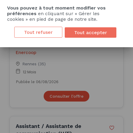
Vous pouvez à tout moment modifier vos
préférences
en cliquant sur « Gérer les
cookies » en pied de page de notre site.
Assistant / Assistant
Communication en alternance
Tout refuser
Tout accepter
(H/F)
ALTERNANCE
Enercoop
Rennes (35)
12 Mois
Publiée le 06/08/2026
Consulter l'offre
Assistant / Assistante de