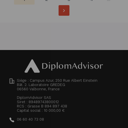
Siège : Campus Azur, 250 Rue Albert Einstein
Bât. 2. Laboratoire GREDEG
06560
Valbonne, France
DiplomAdvisor SAS
Siret : 89489743800012
RCS : Grasse B 894 897 438
Capital social : 10 000,00 €
06 60 40 73 08