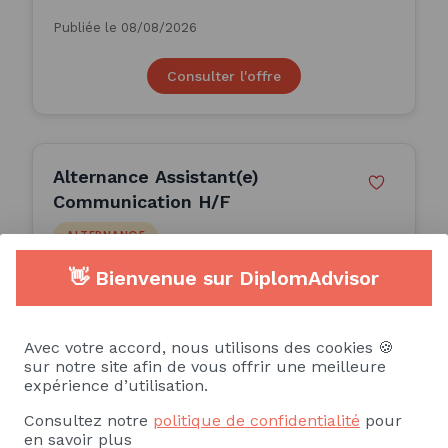
Publiée le 08/08/2026
Consulter l'offre
Alternance Assistant(e)
Communication H/F
ALTERNANCE
👋 Bienvenue sur DiplomAdvisor
Èze (06)
12 Mois
Avec votre accord, nous utilisons des cookies 🍪
sur notre site afin de vous offrir une meilleure
Publiée le 08/08/2026
expérience d’utilisation.
Consultez notre
politique de confidentialité
pour
Consulter l'offre
en savoir plus