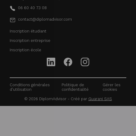
06 60 40 73 08
contact@diplomadvisor.com
Inscription étudiant
Inscription entreprise
Inscription école
Conditions générales
Politique de
Gérer les
d'utilisation
confidentialité
cookies
©
2026
DiplomAdvisor - Créé par
Guarani SAS