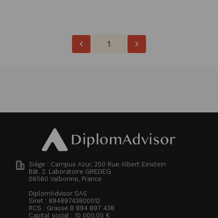
1
Siège : Campus Azur, 250 Rue Albert Einstein
Bât. 2. Laboratoire GREDEG
06560
Valbonne, France
DiplomAdvisor SAS
Siret : 89489743800012
RCS : Grasse B 894 897 438
Capital social : 10 000,00 €