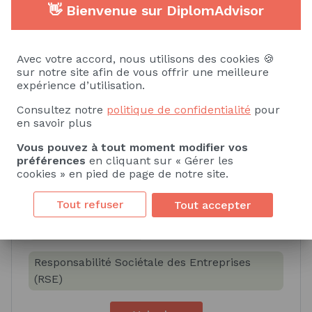
Voir plus
👋 Bienvenue sur DiplomAdvisor
Avec votre accord, nous utilisons des cookies 🍪
Compétences spécifiques
sur notre site afin de vous offrir une meilleure
expérience d’utilisation.
Consultez notre
politique de confidentialité
pour
Savoir
Savoir-faire
en savoir plus
Codes du luxe
Stratégies publicitaires
Vous pouvez à tout moment modifier vos
préférences
en cliquant sur « Gérer les
cookies » en pied de page de notre site.
Techniques de storytelling - communication
narrative
Tout refuser
Tout accepter
Identité de marque
Responsabilité Sociétale des Entreprises
(RSE)