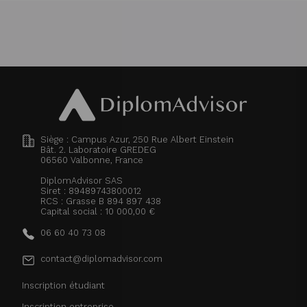
Siège : Campus Azur, 250 Rue Albert Einstein
Bât. 2. Laboratoire GREDEG
06560
Valbonne, France
DiplomAdvisor SAS
Siret : 89489743800012
RCS : Grasse B 894 897 438
Capital social : 10 000,00 €
06 60 40 73 08
contact@diplomadvisor.com
Inscription étudiant
Inscription entreprise