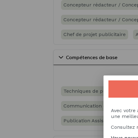
Concepteur rédacteur / Conce
Concepteur rédacteur / Concept
Chef de projet publicitaire
A
Concepteur / Conceptrice en pu
Compétences de base
Techniques de publicité (choix 
Communication digitale
Sit
Avec votre 
une meilleu
Publication Assistée par Ordina
Consultez 
Typographie
Production aud
Vous pouve