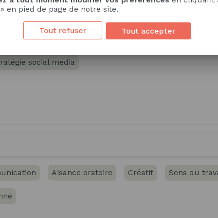
 » en pied de page de notre site.
rojet
Langue étrangère - Anglais
Tout refuser
Tout accepter
Savoir
Savoir-faire
ratégie social media
unication
Aisance oratoire
Créatif
Sens du trav
nné