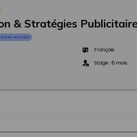
on & Stratégies Publicitair
ation initiale
Français
Stage
:
6
mois