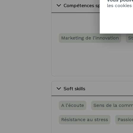
Compétences spécifiques
les cookies
Media planning
Gestion de p
Marketing de l'innovation
St
Soft skills
A l'écoute
Sens de la comm
Résistance au stress
Passio