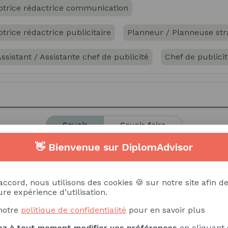
ptrice rédactrice communication
rice rédactrice publicitaire
Planneur / Planneuse str
ssistant / Assistante chef de publicité
Chef de publicit
blicité
Directeur / Directrice artistique communicat
Savoir
Savoir-faire
👋 Bienvenue sur DiplomAdvisor
de médias, supports, ...)
Techniques de storytelling -
e web
Rédaction de contenu web
Brand content
accord, nous utilisons des cookies 🍪 sur notre site afin de
re expérience d’utilisation.
teur (PAO)
Logiciel Photoshop
Logiciel Illustrator
notre
politique de confidentialité
pour en savoir plus
iovisuelle
Techniques de montage vidéo
Marketing
z à tout moment modifier vos préférences
en cliquant 