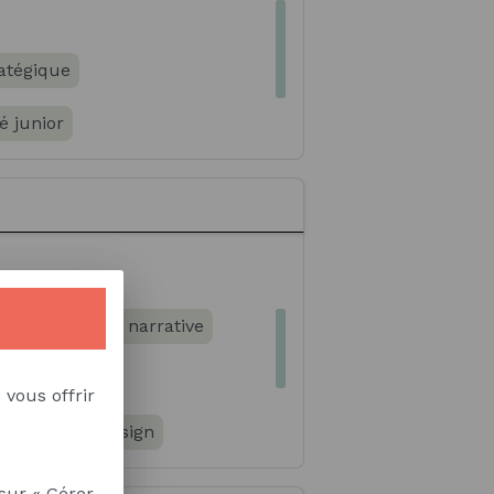
atégique
é junior
ion multimédia
 communication narrative
 vous offrir
Logiciel InDesign
 des réseaux sociaux
sur « Gérer