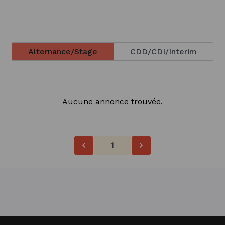
Alternance/Stage
CDD/CDI/Interim
Aucune annonce trouvée.
1