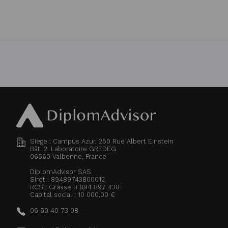
Siège : Campus Azur, 250 Rue Albert Einstein
Bât. 2. Laboratoire GREDEG
06560
Valbonne, France
DiplomAdvisor SAS
Siret : 89489743800012
RCS : Grasse B 894 897 438
Capital social : 10 000,00 €
06 60 40 73 08