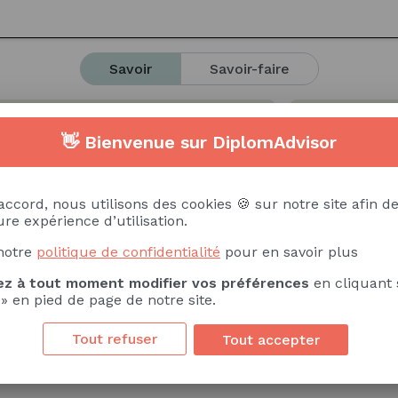
/UI Design
Site web
Référencement web
Rédac
Savoir
Savoir-faire
Techniques de storytelling - communication narrative
tion du sport et des activités sportives
Réglementatio
lle
Communication interculturelle
Identité de ma
👋 Bienvenue sur DiplomAdvisor
s sportifs
Techniques de communication
Relation
Stratégie d'évènements
Scénographie
Graphisme
ponsabilité Sociétale des Entreprises (RSE)
Stratégies
accord, nous utilisons des cookies 🍪 sur notre site afin de
Langue étrangère - Anglais
re expérience d’utilisation.
notre
politique de confidentialité
pour en savoir plus
z à tout moment modifier vos préférences
en cliquant 
 » en pied de page de notre site.
unication
Aisance oratoire
Créatif
Sens du trav
Tout refuser
Tout accepter