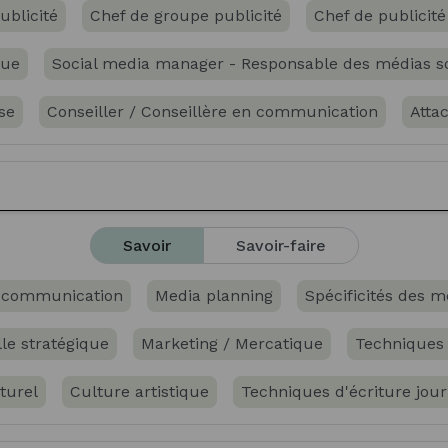
ublicité
Chef de groupe publicité
Chef de publicité
que
Social media manager - Responsable des médias s
se
Conseiller / Conseillère en communication
Atta
iques digitales
Savoir
Savoir-faire
e communication
Media planning
Spécificités des m
lle stratégique
Marketing / Mercatique
Techniques
turel
Culture artistique
Techniques d'écriture jour
 des réseaux sociaux
Gestion de projet
Motion desi