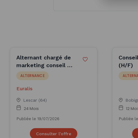
Alternant chargé de
Conseil
marketing conseil et
(H/F)
productions
ALTERNANCE
ALTERN
végétales (H/F)
Euralis
Lescar (64)
Bobig
24 Mois
12 Moi
Publiée le 19/07/2026
Publiée l
Consulter l'offre