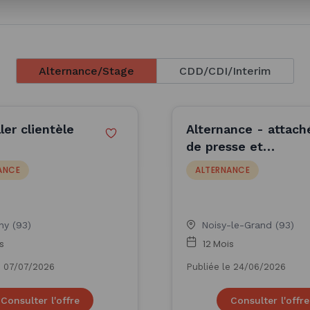
Alternance/Stage
CDD/CDI/Interim
ler clientèle
Alternance - attach
de presse et
journalisme interne
ANCE
ALTERNANCE
F/H (H/F)
ny (93)
Noisy-le-Grand (93)
s
12 Mois
e 07/07/2026
Publiée le 24/06/2026
Consulter l'offre
Consulter l'offre