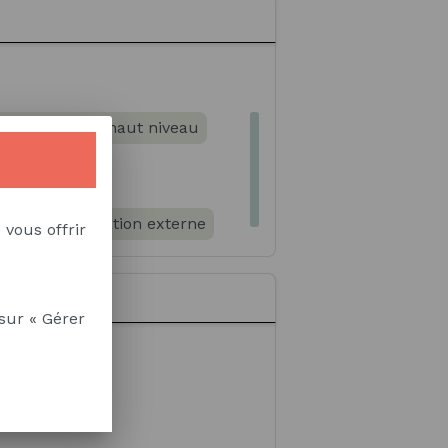
tion de contenu web
n du sport de haut niveau
rque
s publiques
 de communication externe
 vous offrir
sur « Gérer
ail en équipe