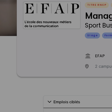
TITRE RNCP
Manag
Sport Bu
Stage
Form
EFAP
2 campu
Emplois ciblés