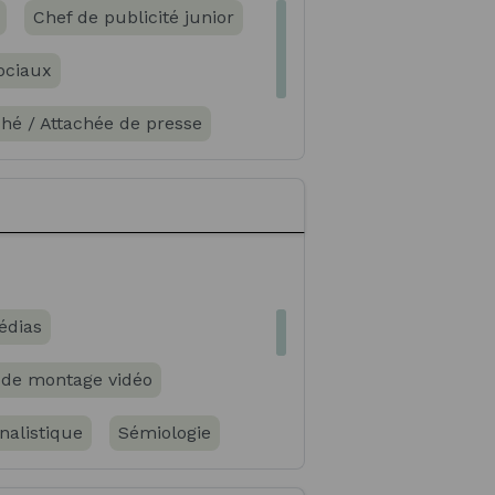
Chef de publicité junior
ociaux
ché / Attachée de presse
édias
 de montage vidéo
nalistique
Sémiologie
gn
Communication interne